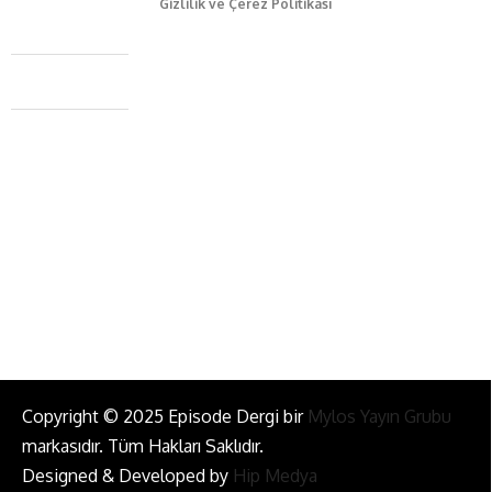
Gizlilik ve Çerez Politikası
Caferağa Mah. Dr. Şakir Paşa Sok. No3/A Kadıköy İstanbul
+90 543 345 46 00
info@episodemag.com
Bizi Takip Et!
Copyright © 2025 Episode Dergi bir
Mylos Yayın Grubu
markasıdır. Tüm Hakları Saklıdır.
Designed & Developed by
Hip Medya