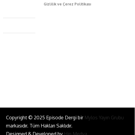
Gizlilik ve Çerez Politikası
Caferağa Mah. Dr. Şakir Paşa Sok. No3/A Kadıköy İstanbul
+90 543 345 46 00
info@episodemag.com
Bizi Takip Et!
Copyright © 2025 Episode Dergi bir
Mylos Yayın Grubu
markasıdır. Tüm Hakları Saklıdır.
Designed & Developed by
Hip Medya