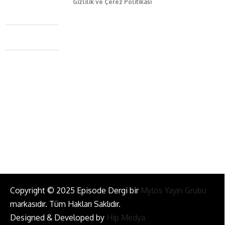
Gizlilik ve Çerez Politikası
Caferağa Mah. Dr. Şakir Paşa Sok. No3/A Kadıköy İstanbul
+90 543 345 46 00
info@episodemag.com
Bizi Takip Et!
Copyright © 2025 Episode Dergi bir
Mylos Yayın Grubu
markasıdır. Tüm Hakları Saklıdır.
Designed & Developed by
Hip Medya