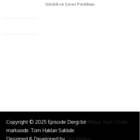
Gizlilik ve Çerez Politikası
Caferağa Mah. Dr. Şakir Paşa Sok. No3/A Kadıköy İstanbul
+90 543 345 46 00
info@episodemag.com
Bizi Takip Et!
Copyright © 2025 Episode Dergi bir
Mylos Yayın Grubu
markasıdır. Tüm Hakları Saklıdır.
Designed & Developed by
Hip Medya