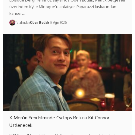
Episode Dergi Temmuz sayısında Oben Budak, Netflix belgeseli
üzerinden Kylie Minogue'u anlatıyor. Paparazzi kıskacından
kanser…
Tarafından
Oben Budak
7 Ağu 2026
X-Men’in Yeni Filminde Cyclops Rolünü Kit Connor
Üstlenecek