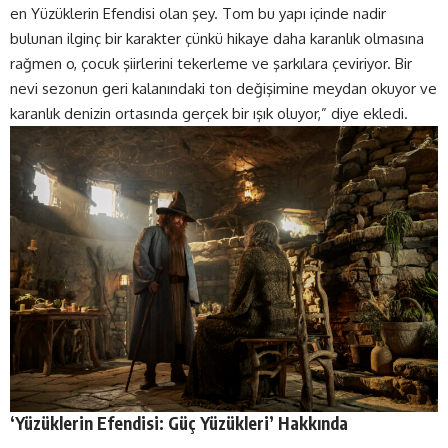
en Yüzüklerin Efendisi olan şey. Tom bu yapı içinde nadir
bulunan ilginç bir karakter çünkü hikaye daha karanlık olmasına
rağmen o, çocuk şiirlerini tekerleme ve şarkılara çeviriyor. Bir
nevi sezonun geri kalanındaki ton değişimine meydan okuyor ve
karanlık denizin ortasında gerçek bir ışık oluyor,” diye ekledi.
‘Yüzüklerin Efendisi: Güç Yüzükleri’ Hakkında