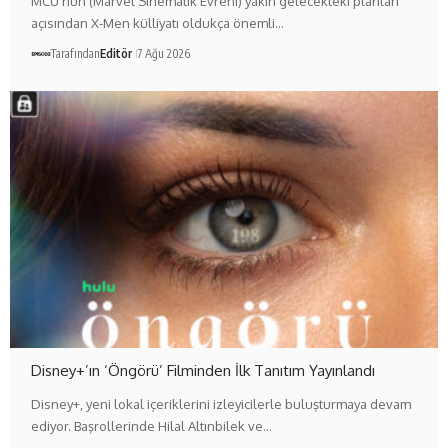
MCU'nun (Marvel Sinematik Evreni) yakın gelecekteki planları
açısından X-Men külliyatı oldukça önemli…
Tarafından
Editör
7 Ağu 2026
Disney+’ın ‘Öngörü’ Filminden İlk Tanıtım Yayınlandı
Disney+, yeni lokal içeriklerini izleyicilerle buluşturmaya devam
ediyor. Başrollerinde Hilal Altınbilek ve…