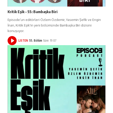
Kritik Eşik – 55: Bambaşka Biri
Episode’un editörleri Özlem Özdemir, Yasemin Şefik ve Engin
İnan, Kritik Eşik'in yeni bölümünde Bambaşka Biri dizisini
konuşuyor.
LISTEN
55. Bölüm
Süre: 19:07