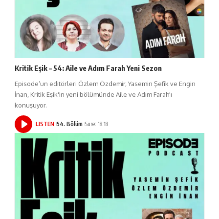
Kritik Eşik – 54: Aile ve Adım Farah Yeni Sezon
Episode’un editörleri Özlem Özdemir, Yasemin Şefik ve Engin
İnan, Kritik Eşik'in yeni bölümünde Aile ve Adım Farah'ı
konuşuyor.
LISTEN
54. Bölüm
Süre: 18:18