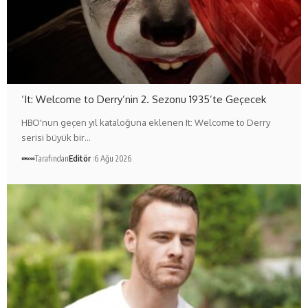
‘It: Welcome to Derry’nin 2. Sezonu 1935’te Geçecek
HBO'nun geçen yıl kataloğuna eklenen It: Welcome to Derry
serisi büyük bir…
Tarafından
Editör
6 Ağu 2026