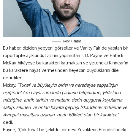
Rory Kinnear
Bu haber,
diziden
yepyeni görseller ve Vanity Fair’de yapılan bir
röportaj ile açıklandı. Dizinin yapımcıları J. D. Payne ve Patrick
McKay, hikâyeye bu karakteri katmaktan ve yetenekli Kinnear’ın
bu karaktere hayat vermesinden heyecan duyduklarını dile
getirdiler:
Mckay,
“Tuhaf ve büyüleyici birisi ve neredeyse şapşallığın
eşiğinde! Ama aynı zamanda çağların bilgeliğine, yıldızların
müziğine, antik tarihin ve mitlerin derin duygusal kuyularına
sahip. Fikirleri ve onları hayata geçirişi İskandinav mitlerine ve
Avrupai masallara uzanan, derin kökleri olan bir karakter.”
dedi.
Payne,
”
Çok tuhaf bir şekilde, bir nevi Yüzüklerin Efendisi’ndeki