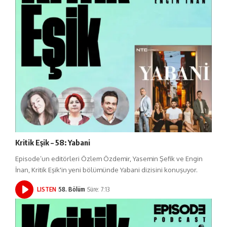
Kritik Eşik – 58: Yabani
Episode’un editörleri Özlem Özdemir, Yasemin Şefik ve Engin
İnan, Kritik Eşik'in yeni bölümünde Yabani dizisini konuşuyor.
LISTEN
58. Bölüm
Süre: 7:13