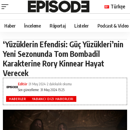
Türkçe
Haber
İnceleme
Röportaj
Listeler
Podcast & Video
‘Yüzüklerin Efendisi: Güç Yüzükleri’nin
Yeni Sezonunda Tom Bombadil
Karakterine Rory Kinnear Hayat
Verecek
Editör
31 May 2024
2 dakikalık okuma
Son güncelleme: 31 May 2024 15:25
HABERLER
YABANCI DIZI HABERLERI