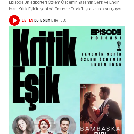
Episode’un editörleri Özlem Özdemir, Yasemin Şefik ve Engin
İnan, Kritik Eşik'in yeni bölümünde Dilek Taşı dizisini konuşuyor.
LISTEN
56. Bölüm
Süre: 15:36