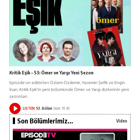
Kritik Eşik – 53: Ömer ve Yargı Yeni Sezon
Episode’un editörleri Özlem Özdemir, Yasemin Şefik ve Engin
İnan, Kritik Eşik'in yeni bölümünde Ömer ve Yargı dizilerinin yeni
sezonları.
LISTEN
53. Bölüm
Süre: 19:30
Son Bölümlerimiz...
Video