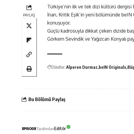
Türkiye’nin ilk ve tek dizi kültürü dergi
İnan, Kritik Eşik’in yeni bölümünde beIN
PAYLAŞ
konuşuyor.
Güçlü kadrosuyla dikkat çeken dizide baş
Görkem Sevindik ve Yağızcan Konyalı pay
Etiketler:
Alperen Durmaz
beIN Originals
Büş
Bu Bölümü Paylaş
Editör
Tarafından