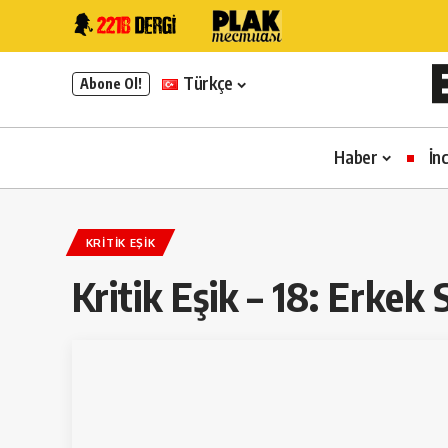
Türkçe
Abone Ol!
Haber
İn
KRITIK EŞIK
Kritik Eşik – 18: Erkek