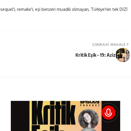
 sequel'i, remake'i, eşi benzeri muadili olmayan, Türkiye'nin tek DİZİ
SONRAKI MAKALE
Kritik Eşik – 19: Aziz