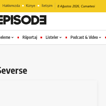
Hakkımızda
Künye
İletişim
8 Ağustos 2026, Cumartesi
celeme
Röportaj
Listeler
Podcast & Video
 Severse