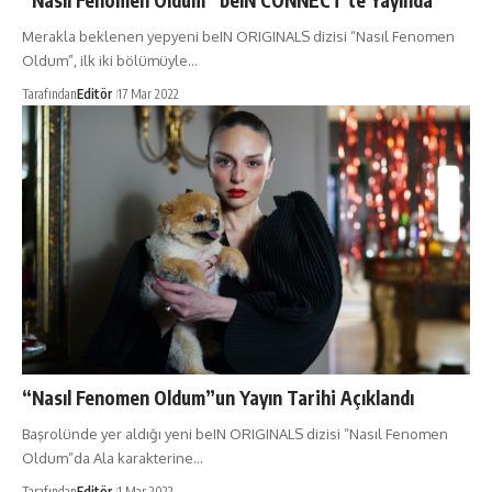
“Nasıl Fenomen Oldum” beIN CONNECT’te Yayında
Merakla beklenen yepyeni beIN ORIGINALS dizisi “Nasıl Fenomen
Oldum”, ilk iki bölümüyle…
Tarafından
Editör
17 Mar 2022
“Nasıl Fenomen Oldum”un Yayın Tarihi Açıklandı
Başrolünde yer aldığı yeni beIN ORIGINALS dizisi “Nasıl Fenomen
Oldum”da Ala karakterine…
Tarafından
Editör
1 Mar 2022