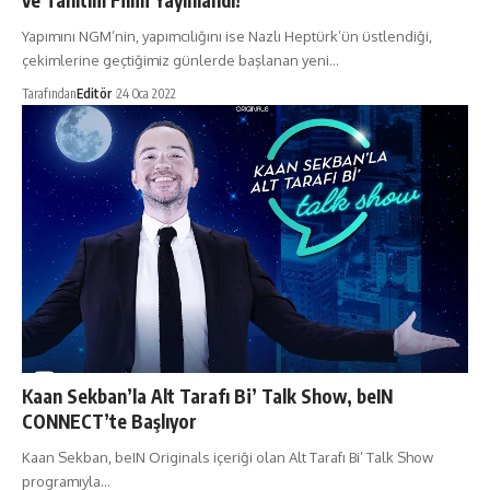
Yapımını NGM’nin, yapımcılığını ise Nazlı Heptürk’ün üstlendiği,
çekimlerine geçtiğimiz günlerde başlanan yeni…
Tarafından
Editör
24 Oca 2022
Kaan Sekban’la Alt Tarafı Bi’ Talk Show, beIN
CONNECT’te Başlıyor
Kaan Sekban, beIN Originals içeriği olan Alt Tarafı Bi’ Talk Show
programıyla…