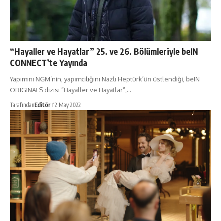
“Hayaller ve Hayatlar” 25. ve 26. Bölümleriyle beIN
CONNECT’te Yayında
Yapımını NGM’nin, yapımcılığını Nazlı Heptürk’ün üstlendiği, beIN
ORIGINALS dizisi “Hayaller ve Hayatlar”,…
Tarafından
Editör
12 May 2022