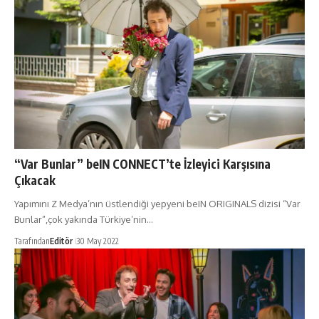
“Var Bunlar” beIN CONNECT’te İzleyici Karşısına
Çıkacak
Yapımını Z Medya’nın üstlendiği yepyeni beIN ORIGINALS dizisi “Var
Bunlar”,çok yakında Türkiye’nin…
Tarafından
Editör
30 May 2022