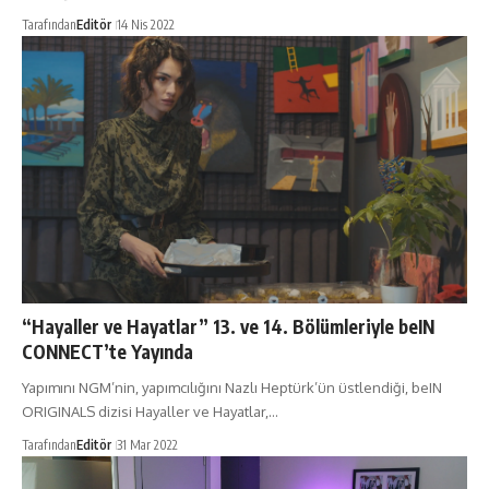
Tarafından
Editör
14 Nis 2022
“Hayaller ve Hayatlar” 13. ve 14. Bölümleriyle beIN
CONNECT’te Yayında
Yapımını NGM’nin, yapımcılığını Nazlı Heptürk’ün üstlendiği, beIN
ORIGINALS dizisi Hayaller ve Hayatlar,…
Tarafından
Editör
31 Mar 2022