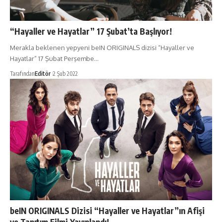
“Hayaller ve Hayatlar” 17 Şubat’ta Başlıyor!
Merakla beklenen yepyeni beIN ORIGINALS dizisi “Hayaller ve
Hayatlar” 17 Şubat Perşembe…
Tarafından
Editör
2 Şub 2022
beIN ORIGINALS Dizisi “Hayaller ve Hayatlar”ın Afişi
ve Tanıtım Filmi Yayınlandı!