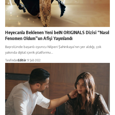
Heyecanla Beklenen Yeni beIN ORIGINALS Dizisi “Nasıl
Fenomen Oldum”un Afişi Yayınlandı
Başrolünde başarılı oyuncu Nilperi Şahinkaya’nın yer aldığı, çok
yakında dijital içerik platformu…
Tarafından
Editör
9 Şub 2022