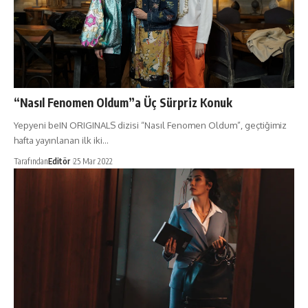
“Nasıl Fenomen Oldum”a Üç Sürpriz Konuk
Yepyeni beIN ORIGINALS dizisi “Nasıl Fenomen Oldum”, geçtiğimiz
hafta yayınlanan ilk iki…
Tarafından
Editör
25 Mar 2022