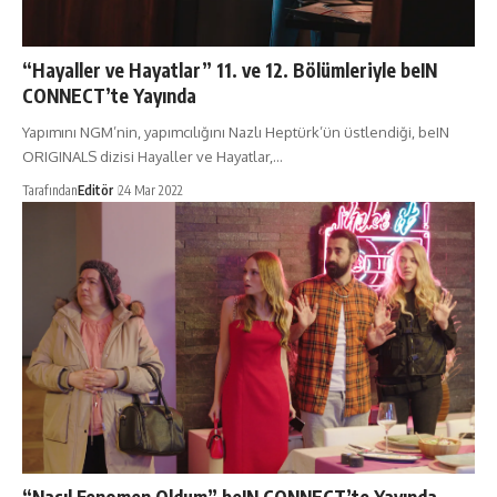
“Hayaller ve Hayatlar” 11. ve 12. Bölümleriyle beIN
CONNECT’te Yayında
Yapımını NGM’nin, yapımcılığını Nazlı Heptürk’ün üstlendiği, beIN
ORIGINALS dizisi Hayaller ve Hayatlar,…
Tarafından
Editör
24 Mar 2022