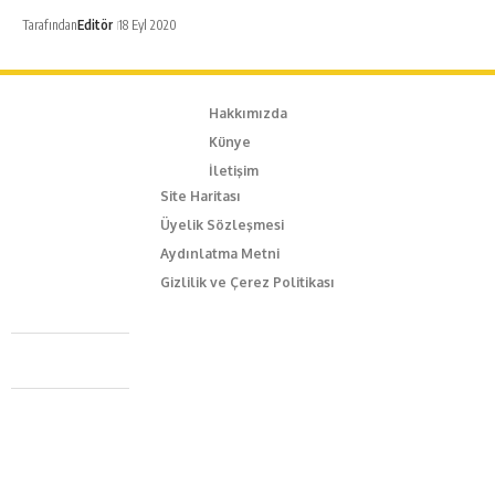
Tarafından
Editör
18 Eyl 2020
Hakkımızda
Künye
İletişim
Site Haritası
Üyelik Sözleşmesi
Aydınlatma Metni
Gizlilik ve Çerez Politikası
Caferağa Mah. Dr. Şakir Paşa Sok. No3/A Kadıköy İstanbul
+90 543 345 46 00
info@episodemag.com