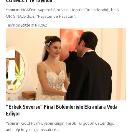
CONNECT’te Yayında
Yapımını NGM’nin, yapımcılığını Nazlı Heptürk’ün üstlendiği, beIN
ORIGINALS dizisi “Hayaller ve Hayatlar”,…
Tarafından
Editör
21 Nis 2022
“Erkek Severse” Final Bölümleriyle Ekranlara Veda
Ediyor
Yapımını Gold Film’in, yapımcılığını Faruk Turgut’un üstlendiği,
anlattığı büyük aşk masalı ile…