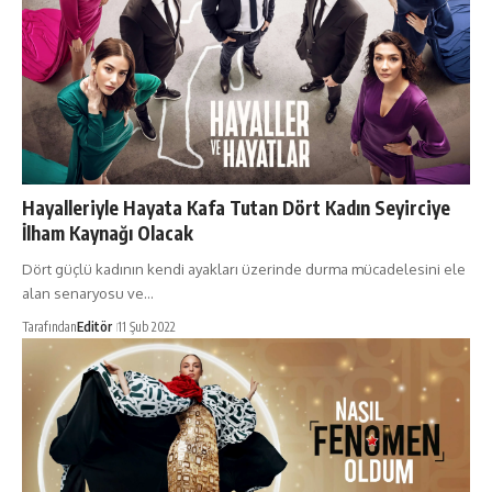
Hayalleriyle Hayata Kafa Tutan Dört Kadın Seyirciye
İlham Kaynağı Olacak
Dört güçlü kadının kendi ayakları üzerinde durma mücadelesini ele
alan senaryosu ve…
Tarafından
Editör
11 Şub 2022