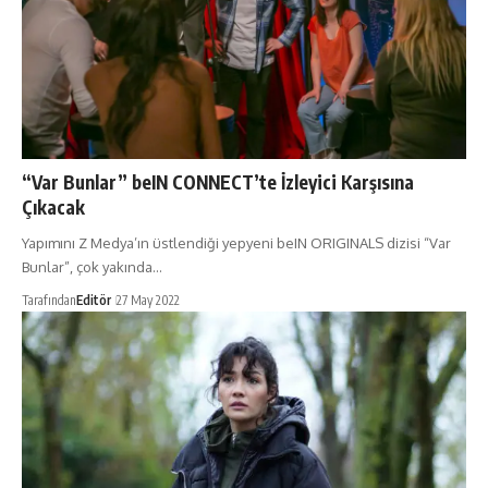
“Var Bunlar” beIN CONNECT’te İzleyici Karşısına
Çıkacak
Yapımını Z Medya’ın üstlendiği yepyeni beIN ORIGINALS dizisi “Var
Bunlar”, çok yakında…
Tarafından
Editör
27 May 2022