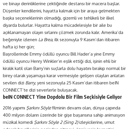
ve binayı derinliklerine çektiğinde destansı bir macera başlar.
Düşenler kendilerini, hayatta kalmak için bir araya gelmekten
başka seçeneklerinin olmadığı, gizemli ve tehlikeli bir ilkel
diyarda bulurlar. Hayatta kalma mücadelesiyle bir aile bu
açıklanamayan olayın sırlarını çözmek zorunda kalır. Amerika’da
beğeniyle izlenen
La Brea
, ilk sezonuyla 9 Kasım’dan itibaren
hafta içi her gün;
Başrollerinde Emmy ödüllü oyuncu Bill Hader’a yine Emmy
ödüllü oyuncu Henry Winkler’ın eşlik ettiği dizi, işinin ehli bir
kiralık katil olan Barry’nin suçlarla dolu hayatını bırakıp normal bir
birey olarak yaşamaya karar vermesiyle gelişen olayları anlatan
sevilen dizi
Barry
, yeni sezonuyla 25 Kasım’dan itibaren beIN
CONNECT’te dizi severlerle buluşacak.
beIN CONNECT Yine Dopdolu Bir Film Seçkisiyle Geliyor
2016 yapımı
Şarkını Söyle
filminin devamı olan, dünya çapında
400 milyon doların üzerinde bir gişe başarısına sahip animasyon
müzikal komedi
Şarkını Söyle 2 (Sing 2)
izleyicilerine, umut