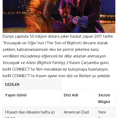
Dünya çapında 50 milyon dolara yakın hasılat yapan 2017 tarihli
“Kocaayak ve Oğlu”nun (The Son of Bigfoot) devamı olarak
çekilen, kahramanlarımızın dev bir petrol şirketine karşı
verdikleri mücadeleyi eğlenceli bir dille anlatan animasyon
Kocaayak ve Ailesi (Bigfoot Family)
, 2 Kasım Çarşamba günü,
beIN CONNECT’te film meraklıları ile buluşmaya hazırlanıyor.
beIN CONNECT’te Kasım ayının tüm dizi ve filmleri şu şekilde:
DİZİLER
Yayın Günü
Dizi Adı
Sezon
Bilgisi
1 Kasım’dan itibaren hafta içi
American Dad
Yeni