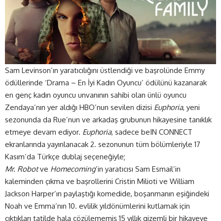
Sam Levinson’ın yaratıcılığını üstlendiği ve başrolünde Emmy
ödüllerinde ‘Drama – En İyi Kadın Oyuncu’ ödülünü kazanarak
en genç kadın oyuncu unvanının sahibi olan ünlü oyuncu
Zendaya’nın yer aldığı HBO’nun sevilen dizisi
Euphoria
, yeni
sezonunda da Rue’nun ve arkadaş grubunun hikayesine tanıklık
etmeye devam ediyor.
Euphoria
, sadece beIN CONNECT
ekranlarında yayınlanacak 2. sezonunun tüm bölümleriyle 17
Kasım’da Türkçe dublaj seçeneğiyle;
Mr. Robot
ve
Homecoming
’in yaratıcısı Sam Esmail’in
kaleminden çıkma ve başrollerini Cristin Milioti ve William
Jackson Harper’ın paylaştığı komedide, boşanmanın eşiğindeki
Noah ve Emma’nın 10. evlilik yıldönümlerini kutlamak için
çıktıkları tatilde hala çözülememiş 15 yıllık gizemli bir hikayeye