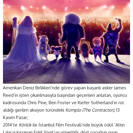
Amerikan Deniz Birlikleri’nde görev yapan başarılı asker James
Reed’in işten çıkarılmasıyla başından geçenleri anlatan, oyuncu
kadrosunda Chris Pine, Ben Foster ve Kiefer Sutherland’ın rol
aldığı gerilim aksiyon türündeki
Komplo (The Contractor)
, 13
Kasım Pazar;
2014’te
Körlük
ile İstanbul Film Festivali’nde büyük ödül ‘Altın
Lale’yi kazanan Eskil Vogt’un yönettiği, dört çocuğun oyun