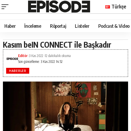
Türkçe
Haber
İnceleme
Röportaj
Listeler
Podcast & Video
Kasım beIN CONNECT ile Başkadır
Editör
3 Kas 2022
12 dakikalık okuma
Son güncelleme: 3 Kas 2022 14:52
HABERLER