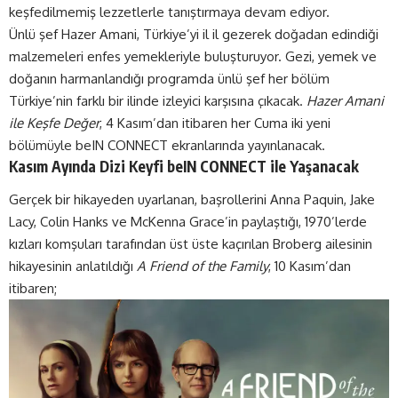
keşfedilmemiş lezzetlerle tanıştırmaya devam ediyor.
Ünlü şef Hazer Amani, Türkiye’yi il il gezerek doğadan edindiği
malzemeleri enfes yemekleriyle buluşturuyor. Gezi, yemek ve
doğanın harmanlandığı programda ünlü şef her bölüm
Türkiye’nin farklı bir ilinde izleyici karşısına çıkacak.
Hazer Amani
ile Keşfe Değer
, 4 Kasım’dan itibaren her Cuma iki yeni
bölümüyle beIN CONNECT ekranlarında yayınlanacak.
Kasım Ayında Dizi Keyfi beIN CONNECT ile Yaşanacak
Gerçek bir hikayeden uyarlanan, başrollerini Anna Paquin, Jake
Lacy, Colin Hanks ve McKenna Grace’in paylaştığı, 1970’lerde
kızları komşuları tarafından üst üste kaçırılan Broberg ailesinin
hikayesinin anlatıldığı
A Friend of the Family
, 10 Kasım’dan
itibaren;