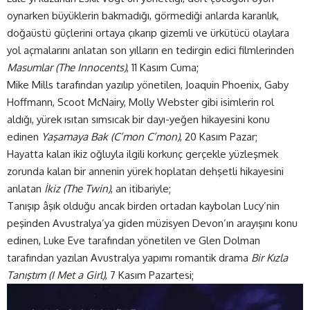
oynarken büyüklerin bakmadığı, görmediği anlarda karanlık,
doğaüstü güçlerini ortaya çıkarıp gizemli ve ürkütücü olaylara
yol açmalarını anlatan son yılların en tedirgin edici filmlerinden
Masumlar (The Innocents)
, 11 Kasım Cuma;
Mike Mills tarafından yazılıp yönetilen, Joaquin Phoenix, Gaby
Hoffmann, Scoot McNairy, Molly Webster gibi isimlerin rol
aldığı, yürek ısıtan sımsıcak bir dayı-yeğen hikayesini konu
edinen
Yaşamaya Bak (C’mon C’mon)
, 20 Kasım Pazar;
Hayatta kalan ikiz oğluyla ilgili korkunç gerçekle yüzleşmek
zorunda kalan bir annenin yürek hoplatan dehşetli hikayesini
anlatan
İkiz (The Twin)
, an itibariyle;
Tanışıp âşık olduğu ancak birden ortadan kaybolan Lucy’nin
peşinden Avustralya’ya giden müzisyen Devon’ın arayışını konu
edinen, Luke Eve tarafından yönetilen ve Glen Dolman
tarafından yazılan Avustralya yapımı romantik drama
Bir Kızla
Tanıştım (I Met a Girl)
, 7 Kasım Pazartesi;