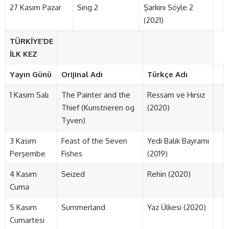
27 Kasım Pazar
Sing 2
Şarkını Söyle 2
(2021)
TÜRKİYE’DE
İLK KEZ
Yayın Günü
Orijinal Adı
Türkçe Adı
1 Kasım Salı
The Painter and the
Ressam ve Hırsız
Thief (Kunstneren og
(2020)
Tyven)
3 Kasım
Feast of the Seven
Yedi Balık Bayramı
Perşembe
Fishes
(2019)
4 Kasım
Seized
Rehin (2020)
Cuma
5 Kasım
Summerland
Yaz Ülkesi (2020)
Cumartesi