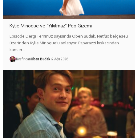
Kylie Minogue ve “Yıkılmaz” Pop Gizemi
Episode Dergi Temmuz sayısında Oben Budak, Netflix belgeseli
üzerinden Kylie Minogue'u anlatıyor. Paparazzi kıskacından
kanser…
Tarafından
Oben Budak
7 Ağu 2026