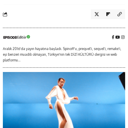
Editör
Aralık 2016'da yayın hayatına başladı. Spinoff'u, prequel'i, sequel'i, remake'i,
eşi benzeri muadili olmayan, Türkiye'nin tek DİZİ KÜLTÜRÜ dergisi ve web
platformu...