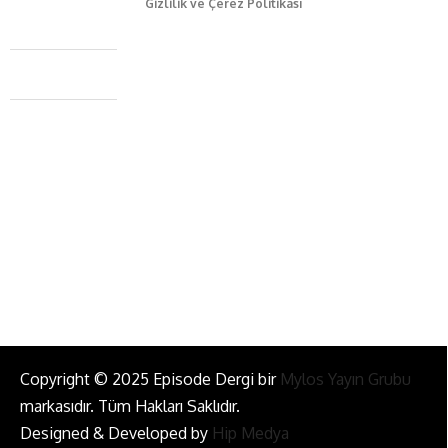
Gizlilik ve Çerez Politikası
Caferağa Mah. Dr. Şakir Paşa Sok. No3/A Kadıköy İstanbul
+90 543 345 46 00
info@episodemag.com
Bizi Takip Et!
Copyright © 2025 Episode Dergi bir
Mylos Yayın Grubu
markasıdır. Tüm Hakları Saklıdır.
Designed & Developed by
Hip Medya