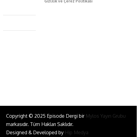
Gizlilik ve Çerez Politikası
Caferağa Mah. Dr. Şakir Paşa Sok. No3/A Kadıköy İstanbul
+90 543 345 46 00
info@episodemag.com
Bizi Takip Et!
Copyright © 2025 Episode Dergi bir
Mylos Yayın Grubu
markasıdır. Tüm Hakları Saklıdır.
Designed & Developed by
Hip Medya