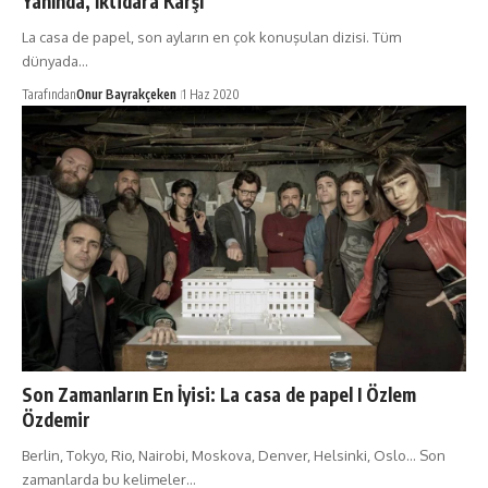
Yanında, İktidara Karşı
La casa de papel, son ayların en çok konuşulan dizisi. Tüm
dünyada…
Tarafından
Onur Bayrakçeken
1 Haz 2020
Son Zamanların En İyisi: La casa de papel I Özlem
Özdemir
Berlin, Tokyo, Rio, Nairobi, Moskova, Denver, Helsinki, Oslo… Son
zamanlarda bu kelimeler…