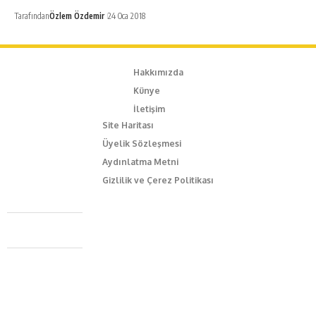
Tarafından
Özlem Özdemir
24 Oca 2018
Hakkımızda
Künye
İletişim
Site Haritası
Üyelik Sözleşmesi
Aydınlatma Metni
Gizlilik ve Çerez Politikası
Caferağa Mah. Dr. Şakir Paşa Sok. No3/A Kadıköy İstanbul
+90 543 345 46 00
info@episodemag.com