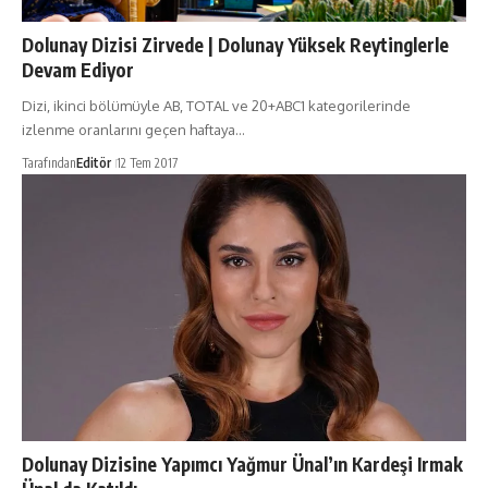
Dolunay Dizisi Zirvede | Dolunay Yüksek Reytinglerle
Devam Ediyor
Dizi, ikinci bölümüyle AB, TOTAL ve 20+ABC1 kategorilerinde
izlenme oranlarını geçen haftaya…
Tarafından
Editör
12 Tem 2017
Dolunay Dizisine Yapımcı Yağmur Ünal’ın Kardeşi Irmak