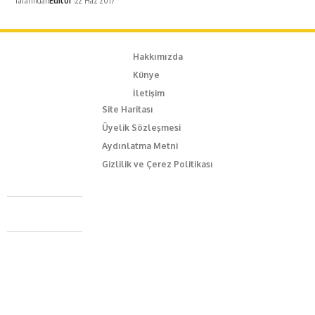
Tarafından
Editör
22 Haz 2017
Hakkımızda
Künye
İletişim
Site Haritası
Üyelik Sözleşmesi
Aydınlatma Metni
Gizlilik ve Çerez Politikası
Caferağa Mah. Dr. Şakir Paşa Sok. No3/A Kadıköy İstanbul
+90 543 345 46 00
info@episodemag.com