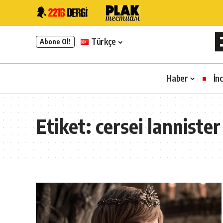
Türkçe
Abone Ol!
Haber
İn
Etiket:
cersei lannister