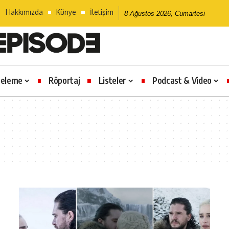
Hakkımızda
Künye
İletişim
8 Ağustos 2026, Cumartesi
celeme
Röportaj
Listeler
Podcast & Video