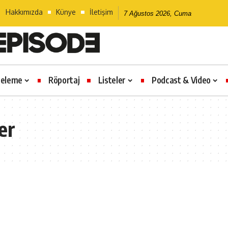
Hakkımızda
Künye
İletişim
7 Ağustos 2026, Cuma
celeme
Röportaj
Listeler
Podcast & Video
er