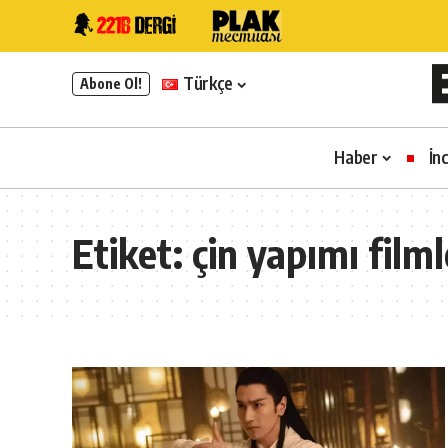
Türkçe
Abone Ol!
Haber
İn
Etiket:
çin yapımı filml