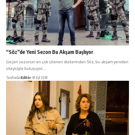
“Söz”de Yeni Sezon Bu Akşam Başlıyor
Geçen sezonun en çok izlenen dizilerinden Söz, bu akşam yeniden
izleyiciyle buluşuyor.…
Tarafından
Editör
18 Eyl 2018