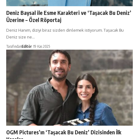
Deniz Baysal ile Esme Karakteri ve ‘Taşacak Bu Deniz’
Üzerine – Özel Röportaj
Deniz Hanım, diziyi biraz sizden dinlemek istiyorum. Taşacak Bu
Deniz size ne…
Tarafından
Editör
19 Kas 2025
OGM Pictures’ın ‘Taşacak Bu Deniz’ Dizisinden İlk