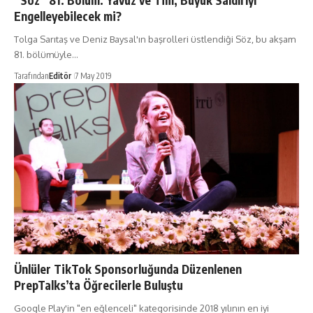
“Söz” 81. Bölüm: Yavuz ve Tim, Büyük Saldırıyı
Engelleyebilecek mi?
Tolga Sarıtaş ve Deniz Baysal'ın başrolleri üstlendiği Söz, bu akşam
81. bölümüyle…
Tarafından
Editör
7 May 2019
Ünlüler TikTok Sponsorluğunda Düzenlenen
PrepTalks’ta Öğrecilerle Buluştu
Google Play'in "en eğlenceli" kategorisinde 2018 yılının en iyi