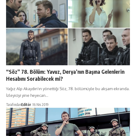
“Söz” 78. Bölüm: Yavuz, Derya’nın Başına Gelenlerin
Hesabını Sorabilecek mi?
Yağız Alp Akaydın'ın yönettiği Söz, 78. bölümüyle bu akşam ekranda.
İzleyiciyi yine heyecan…
Tarafından
Editör
16 Nis 2019