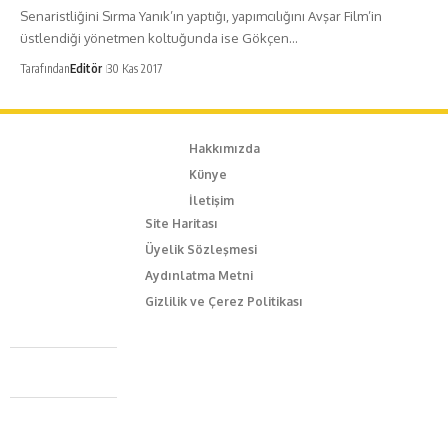
Senaristliğini Sırma Yanık’ın yaptığı, yapımcılığını Avşar Film’in
üstlendiği yönetmen koltuğunda ise Gökçen…
Tarafından
Editör
30 Kas 2017
Hakkımızda
Künye
İletişim
Site Haritası
Üyelik Sözleşmesi
Aydınlatma Metni
Gizlilik ve Çerez Politikası
Caferağa Mah. Dr. Şakir Paşa Sok. No3/A Kadıköy İstanbul
+90 543 345 46 00
info@episodemag.com