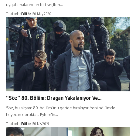
uygulamalarından biri seçilen…
Tarafından
Editör
30 May 2020
“Söz” 80. Bölüm: Dragan Yakalanıyor Ve…
Söz, bu akşam 80. bölümünü geride bırakıyor. Yeni bölümde
heyecan dorukta... Eylem'in…
Tarafından
Editör
30 Nis 2019