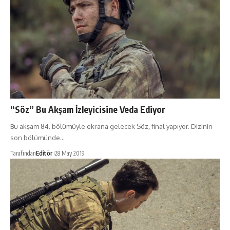
“Söz” Bu Akşam İzleyicisine Veda Ediyor
Bu akşam 84. bölümüyle ekrana gelecek Söz, final yapıyor. Dizinin
son bölümünde…
Tarafından
Editör
28 May 2019