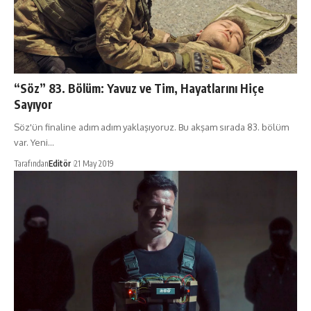
“Söz” 83. Bölüm: Yavuz ve Tim, Hayatlarını Hiçe
Sayıyor
Söz'ün finaline adım adım yaklaşıyoruz. Bu akşam sırada 83. bölüm
var. Yeni…
Tarafından
Editör
21 May 2019