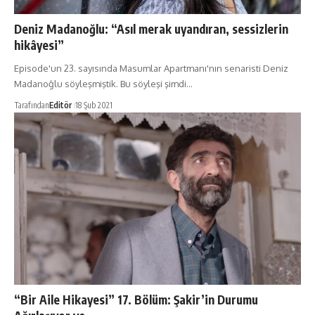
Deniz Madanoğlu: “Asıl merak uyandıran, sessizlerin
hikâyesi”
Episode'un 23. sayısında Masumlar Apartmanı'nın senaristi Deniz
Madanoğlu söyleşmiştik. Bu söyleşi şimdi…
Tarafından
Editör
18 Şub 2021
“Bir Aile Hikayesi” 17. Bölüm: Şakir’in Durumu