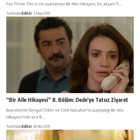
Fox TV'nin This Is Us uyarlaması Bir Aile Hikayesi, bu akşam 9.…
Tarafından
Editör
5 May 2019
“Bir Aile Hikayesi” 8. Bölüm: Dede’ye Tatsız Ziyaret
Başrollerini Songül Öden ve Celil Nalçakan'ın paylaştığı Bir Aile
Hikayesi'nde sıra 8.…
Tarafından
Editör
28 Nis 2019