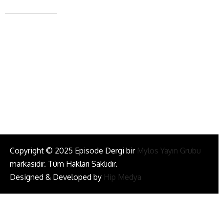
+90 543 345 46 00
info@episodemag.com
Bizi Takip Et!
Copyright © 2025 Episode Dergi bir
Mylos Yayın Grubu
markasıdır. Tüm Hakları Saklıdır.
Designed & Developed by
Hip Medya