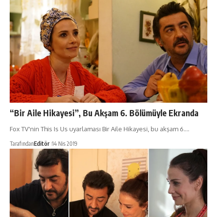
“Bir Aile Hikayesi”, Bu Akşam 6. Bölümüyle Ekranda
Fox TV'nin This Is Us uyarlaması Bir Aile Hikayesi, bu akşam 6.…
Tarafından
Editör
14 Nis 2019