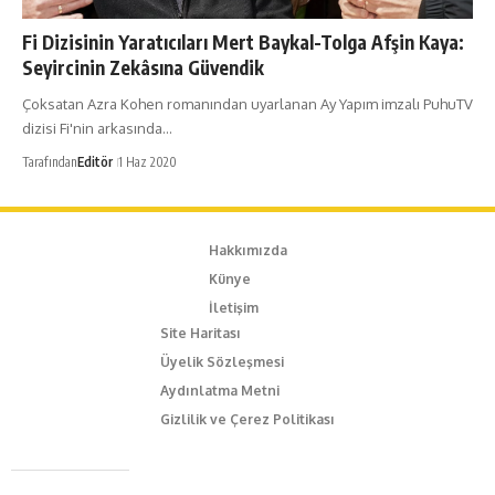
Fi Dizisinin Yaratıcıları Mert Baykal-Tolga Afşin Kaya:
Seyircinin Zekâsına Güvendik
Çoksatan Azra Kohen romanından uyarlanan Ay Yapım imzalı PuhuTV
dizisi Fi'nin arkasında…
Tarafından
Editör
1 Haz 2020
Hakkımızda
Künye
İletişim
Site Haritası
Üyelik Sözleşmesi
Aydınlatma Metni
Gizlilik ve Çerez Politikası
Caferağa Mah. Dr. Şakir Paşa Sok. No3/A Kadıköy İstanbul