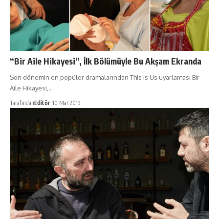
“Bir Aile Hikayesi”, İlk Bölümüyle Bu Akşam Ekranda
Son dönemin en popüler dramalarından This Is Us uyarlaması Bir
Aile Hikayesi,…
Tarafından
Editör
10 Mar 2019