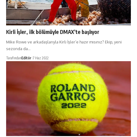
Kirli İşler, ilk bölümüyle DMAX’te başlıyor
Mike Rowe ve arkadaşlarıyla Kirli İşler’e hazır mısınız? Ekip, yeni
sezonda da…
Tarafından
Editör
7 Haz 2022