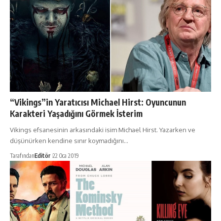
“Vikings”in Yaratıcısı Michael Hirst: Oyuncunun
Karakteri Yaşadığını Görmek İsterim
Vikings efsanesinin arkasındaki isim Michael Hirst. Yazarken ve
düşünürken kendine sınır koymadığını…
Tarafından
Editör
22 Oca 2019