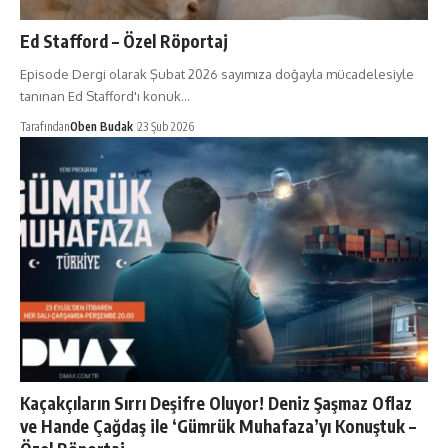
Ed Stafford – Özel Röportaj
Episode Dergi olarak Şubat 2026 sayımıza doğayla mücadelesiyle
tanınan Ed Stafford'ı konuk…
Tarafından
Oben Budak
23 Şub 2026
Kaçakçıların Sırrı Deşifre Oluyor! Deniz Şaşmaz Oflaz
ve Hande Çağdaş ile ‘Gümrük Muhafaza’yı Konuştuk –