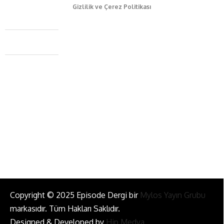
Gizlilik ve Çerez Politikası
Caferağa Mah. Dr. Şakir Paşa Sok. No3/A Kadıköy İstanbul
+90 543 345 46 00
info@episodemag.com
Bizi Takip Et!
Copyright © 2025 Episode Dergi bir
Mylos Yayın Grubu
markasıdır. Tüm Hakları Saklıdır.
Designed & Developed by
Hip Medya