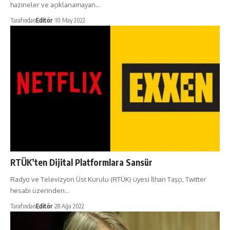
hazineler ve açıklanamayan…
Tarafından
Editör
10 May 2022
RTÜK’ten Dijital Platformlara Sansür
Radyo ve Televizyon Üst Kurulu (RTÜK) üyesi İlhan Taşçı, Twitter
hesabı üzerinden…
Tarafından
Editör
28 Ağu 2022