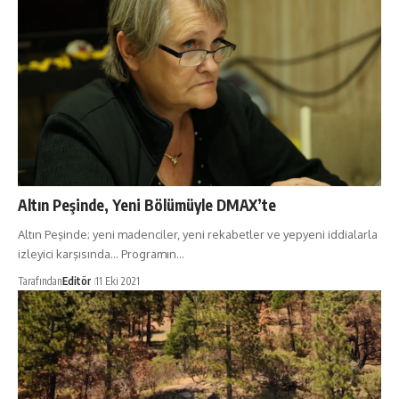
Altın Peşinde, Yeni Bölümüyle DMAX’te
Altın Peşinde; yeni madenciler, yeni rekabetler ve yepyeni iddialarla
izleyici karşısında... Programın…
Tarafından
Editör
11 Eki 2021