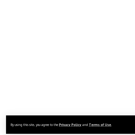
By using this site, you agree to the
Privacy Policy
and
Terms of Use
.