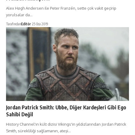
Alex Høgh Andersen ile Peter Franzén, sette çok vakit geçirip
yorulsalar da…
Tarafından
Editör
25 Oca 2019
Jordan Patrick Smith: Ubbe, Diğer Kardeşleri Gibi Ego
Sahibi Değil
History Channel'ın kült dizisi Vikings'in yıldızlarından Jordan Patrick
Smith, sürekliliği sağlamanın, ateşi…