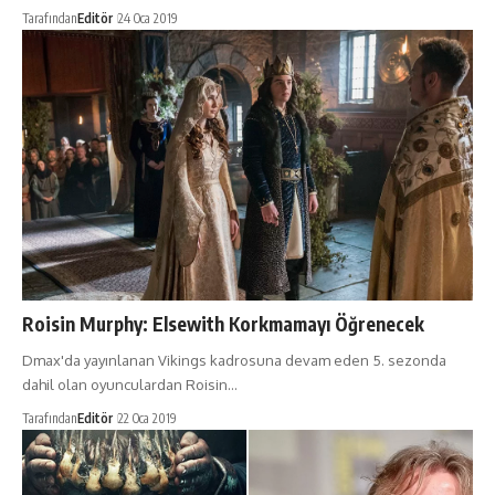
Tarafından
Editör
24 Oca 2019
Roisin Murphy: Elsewith Korkmamayı Öğrenecek
Dmax'da yayınlanan Vikings kadrosuna devam eden 5. sezonda
dahil olan oyunculardan Roisin…
Tarafından
Editör
22 Oca 2019