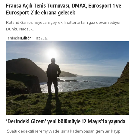
Fransa Açık Tenis Turnuvası, DMAX, Eurosport 1 ve
Eurosport 2’de ekrana gelecek
Roland Garros heyecanı çeyrek finallerle tam gaz devam ediyor.
Dünkü Nadal -…
Tarafından
Editör
1 Haz 2022
‘Derindeki Gizem’ yeni bölümüyle 12 Mayıs’ta yayında
Sualtı dedektifi Jeremy Wade, sırra kadem basan gemiler, kayıp