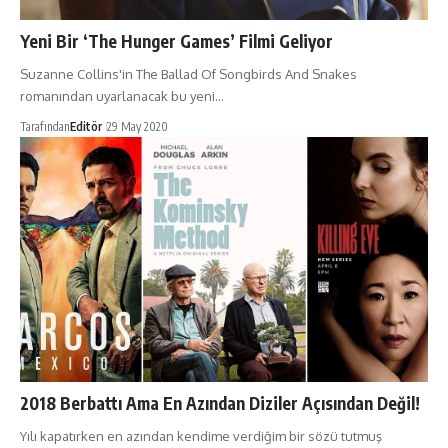
Yeni Bir ‘The Hunger Games’ Filmi Geliyor
Suzanne Collins'in The Ballad Of Songbirds And Snakes
romanından uyarlanacak bu yeni…
Tarafından
Editör
29 May 2020
2018 Berbattı Ama En Azından Diziler Açısından Değil!
Yılı kapatırken en azından kendime verdiğim bir sözü tutmuş