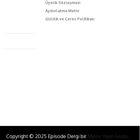
Üyelik Sözleşmesi
Aydınlatma Metni
Gizlilik ve Çerez Politikası
Caferağa Mah. Dr. Şakir Paşa Sok. No3/A Kadıköy İstanbul
+90 543 345 46 00
info@episodemag.com
Bizi Takip Et!
Copyright © 2025 Episode Dergi bir
Mylos Yayın Grubu