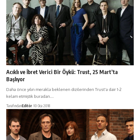
Acıklı ve İbret Verici Bir Öykü: Trust, 25 Mart’ta
Başlıyor
Daha önce yılın merakla beklenen dizilerinden Trust'a dair 1-2
kelam etmiştik buradan.…
Tarafından
Editör
10 Oca 2018