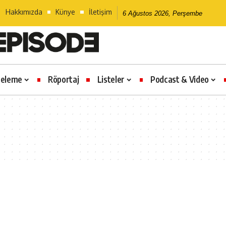
Hakkımızda
Künye
İletişim
6 Ağustos 2026, Perşembe
celeme
Röportaj
Listeler
Podcast & Video