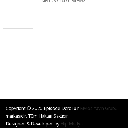
Gizlilik ve Çerez Politikası
Caferağa Mah. Dr. Şakir Paşa Sok. No3/A Kadıköy İstanbul
+90 543 345 46 00
info@episodemag.com
Bizi Takip Et!
Copyright © 2025 Episode Dergi bir
Mylos Yayın Grubu
markasıdır. Tüm Hakları Saklıdır.
Designed & Developed by
Hip Medya