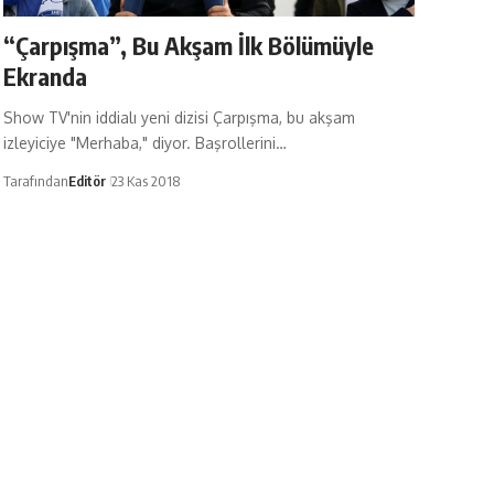
“Çarpışma”, Bu Akşam İlk Bölümüyle
Ekranda
Show TV'nin iddialı yeni dizisi Çarpışma, bu akşam
izleyiciye "Merhaba," diyor. Başrollerini…
Tarafından
Editör
23 Kas 2018