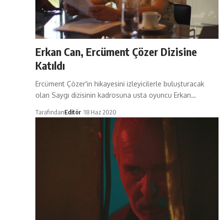
Erkan Can, Ercüment Çözer Dizisine
Katıldı
Ercüment Çözer'in hikayesini izleyicilerle buluşturacak
olan Saygı dizisinin kadrosuna usta oyuncu Erkan…
Tarafından
Editör
18 Haz 2020