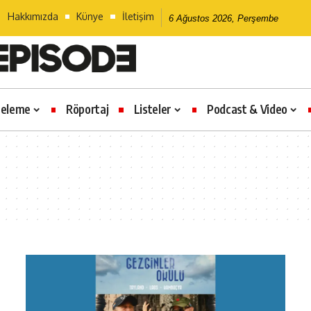
Hakkımızda
Künye
İletişim
6 Ağustos 2026, Perşembe
celeme
Röportaj
Listeler
Podcast & Video