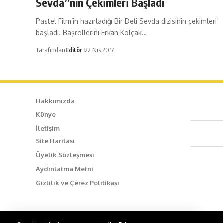
Sevda”nın Çekimleri Başladı
Pastel Film’in hazırladığı Bir Deli Sevda dizisinin çekimleri
başladı. Başrollerini Erkan Kolçak…
Tarafından
Editör
22 Nis 2017
Hakkımızda
Künye
Caf
İletişim
Site Haritası
+90
Üyelik Sözleşmesi
Aydınlatma Metni
inf
Gizlilik ve Çerez Politikası