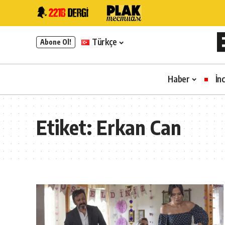
Türkçe
Abone Ol!
Haber
İn
Etiket:
Erkan Can