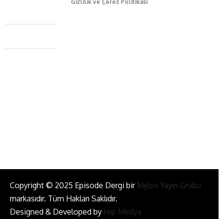
Gizlilik ve Çerez Politikası
Caferağa Mah. Dr. Şakir Paşa Sok. No3/A Kadıköy İstanbul
+90 543 345 46 00
info@episodemag.com
Bizi Takip Et!
Copyright © 2025 Episode Dergi bir
Mylos Yayın Grubu
markasıdır. Tüm Hakları Saklıdır.
Designed & Developed by
Hip Medya