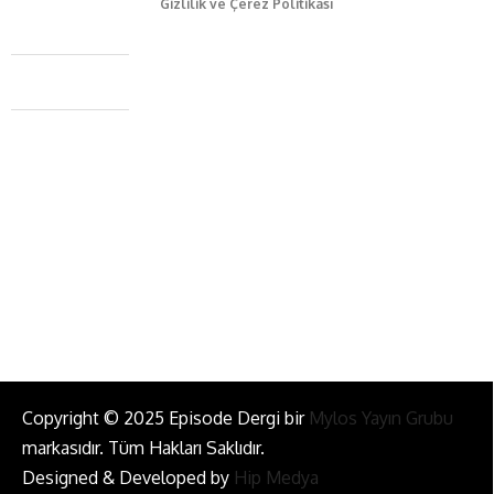
Gizlilik ve Çerez Politikası
Caferağa Mah. Dr. Şakir Paşa Sok. No3/A Kadıköy İstanbul
+90 543 345 46 00
info@episodemag.com
Bizi Takip Et!
Copyright © 2025 Episode Dergi bir
Mylos Yayın Grubu
markasıdır. Tüm Hakları Saklıdır.
Designed & Developed by
Hip Medya