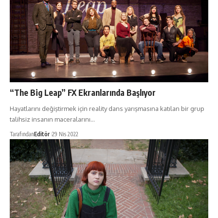
“The Big Leap” FX Ekranlarında Başlıyor
Hayatlarını değiştirmek için reality dans yarışmasına katılan bir grup
talihsiz insanın maceralarını…
Tarafından
Editör
29 Nis 2022