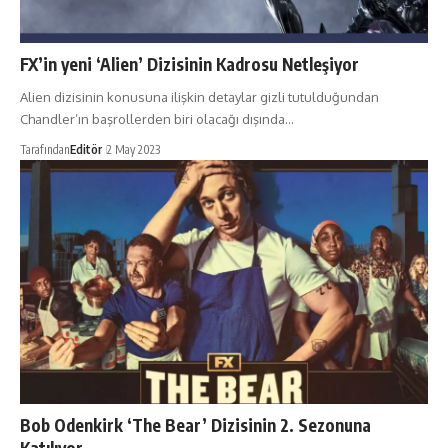
FX’in yeni ‘Alien’ Dizisinin Kadrosu Netleşiyor
Alien dizisinin konusuna ilişkin detaylar gizli tutulduğundan
Chandler’ın başrollerden biri olacağı dışında…
Tarafından
Editör
2 May 2023
Bob Odenkirk ‘The Bear’ Dizisinin 2. Sezonuna