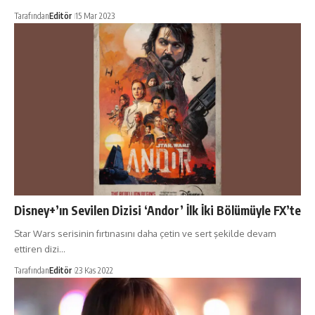
Tarafından
Editör
15 Mar 2023
Disney+’ın Sevilen Dizisi ‘Andor’ İlk İki Bölümüyle FX’te
Star Wars serisinin fırtınasını daha çetin ve sert şekilde devam
ettiren dizi…
Tarafından
Editör
23 Kas 2022