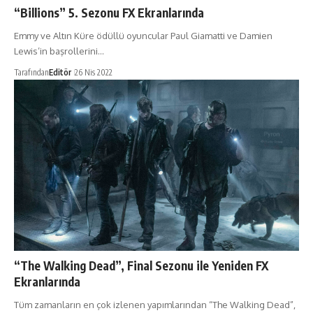
“Billions” 5. Sezonu FX Ekranlarında
Emmy ve Altın Küre ödüllü oyuncular Paul Giamatti ve Damien
Lewis’in başrollerini…
Tarafından
Editör
26 Nis 2022
“The Walking Dead”, Final Sezonu ile Yeniden FX
Ekranlarında
Tüm zamanların en çok izlenen yapımlarından “The Walking Dead”,