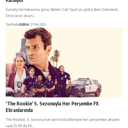
Katılıyor
Variety’nin haberine göre; Better Call Saul’un yıldızı Bob Odenkirk,
FX'in leziz dram…
Tarafından
Editör
27 Nis 2023
‘The Rookie’ 5. Sezonuyla Her Perşembe FX
Ekranlarında
The Rookie, 5. sezonunun yeni bölümleriyle her perşembe akşamı
saat 21.30’da FX…