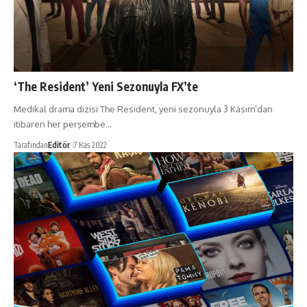
‘The Resident’ Yeni Sezonuyla FX’te
Medikal drama dizisi The Resident, yeni sezonuyla 3 Kasım’dan
itibaren her perşembe…
Tarafından
Editör
7 Kas 2022