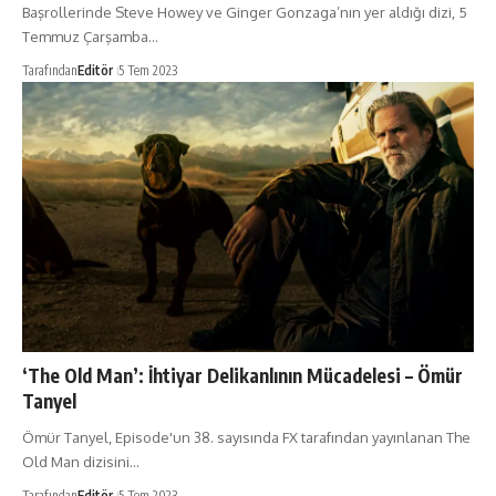
Başrollerinde Steve Howey ve Ginger Gonzaga’nın yer aldığı dizi, 5
Temmuz Çarşamba…
Tarafından
Editör
5 Tem 2023
‘The Old Man’: İhtiyar Delikanlının Mücadelesi – Ömür
Tanyel
Ömür Tanyel, Episode'un 38. sayısında FX tarafından yayınlanan The
Old Man dizisini…
Tarafından
Editör
5 Tem 2023