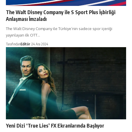
The Walt Disney Company ile S Sport Plus İşbirliği
Anlaşması İmzaladı
The Walt Disney Company ile Türkiye’nin sadece spor içeriği
yayınlayan ilk OTT…
Tarafından
Editör
24 Ara 2024
Yeni Dizi ‘True Lies’ FX Ekranlarında Başlıyor