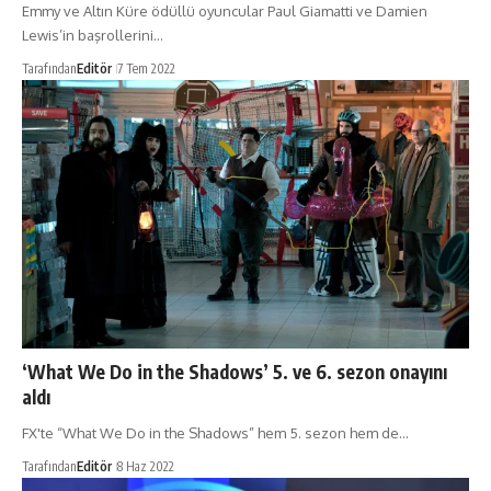
Emmy ve Altın Küre ödüllü oyuncular Paul Giamatti ve Damien
Lewis’in başrollerini…
Tarafından
Editör
7 Tem 2022
‘What We Do in the Shadows’ 5. ve 6. sezon onayını
aldı
FX'te “What We Do in the Shadows” hem 5. sezon hem de…
Tarafından
Editör
8 Haz 2022