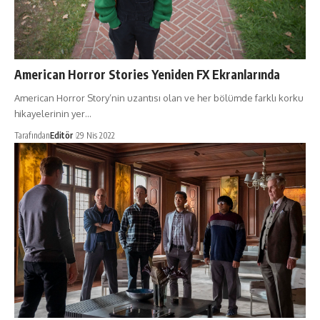
American Horror Stories Yeniden FX Ekranlarında
American Horror Story’nin uzantısı olan ve her bölümde farklı korku
hikayelerinin yer…
Tarafından
Editör
29 Nis 2022