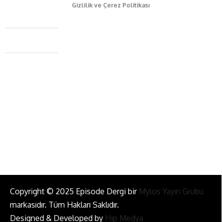
Gizlilik ve Çerez Politikası
Caferağa Mah. Dr. Şakir Paşa Sok. No3/A Kadıköy İstanbul
+90 543 345 46 00
info@episodemag.com
Bizi Takip Et!
Copyright © 2025 Episode Dergi bir
Mylos Yayın Grubu
markasıdır. Tüm Hakları Saklıdır.
Designed & Developed by
Hip Medya