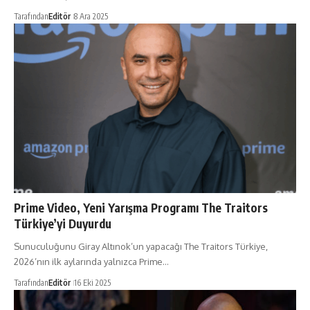
Tarafından
Editör
8 Ara 2025
Prime Video, Yeni Yarışma Programı The Traitors
Türkiye’yi Duyurdu
Sunuculuğunu Giray Altınok’un yapacağı The Traitors Türkiye,
2026’nın ilk aylarında yalnızca Prime…
Tarafından
Editör
16 Eki 2025