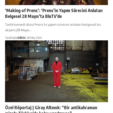
‘Making of Prens’: ‘Prens’in Yapım Sürecini Anlatan
Belgesel 28 Mayıs’ta BluTV’de
Tarihi komedi dizisi Prens’in yapım sürecini anlatan belgesel bu
akşam (28 Mayıs…
Tarafından
Editör
28 May 2024
Özel Röportaj | Giray Altınok: “Bir antikahraman