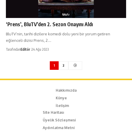
‘Prens’, BluTV’den 2. Sezon Onayını Aldı
BluTV’nin, tarihi dizilere komedi dolu yeni bir yorum getiren
eğlenceli dizisi Prens, 2.…
Tarafından
Editör
24 Ağu 2023
1
2
Hakkımızda
Künye
İletişim
Site Haritası
Üyelik Sözleşmesi
Aydınlatma Metni