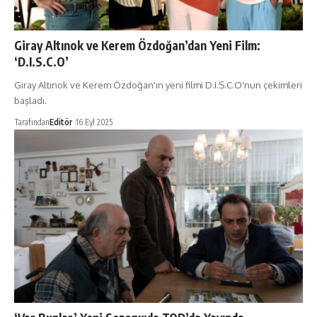
Giray Altınok ve Kerem Özdoğan’dan Yeni Film:
‘D.I.S.C.O’
Giray Altınok ve Kerem Özdoğan'ın yeni filmi D.I.S.C.O'nun çekimleri
başladı.
Tarafından
Editör
16 Eyl 2025