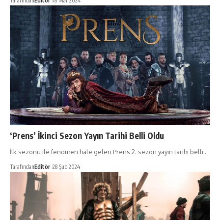
Tarafından
Editör
18 Mar 2024
‘Prens’ İkinci Sezon Yayın Tarihi Belli Oldu
İlk sezonu ile fenomen hale gelen Prens 2. sezon yayın tarihi belli…
Tarafından
Editör
28 Şub 2024