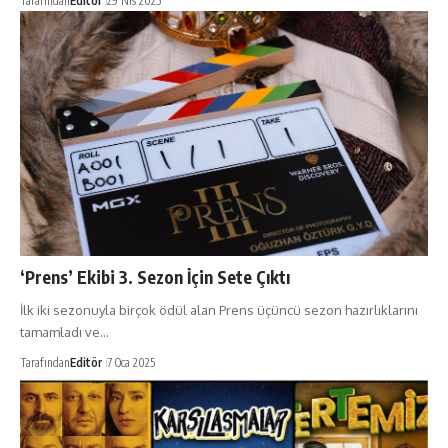
Tarafından
Editör
29 Nis 2025
‘Prens’ Ekibi 3. Sezon İçin Sete Çıktı
İlk iki sezonuyla birçok ödül alan Prens üçüncü sezon hazırlıklarını
tamamladı ve…
Tarafından
Editör
7 Oca 2025