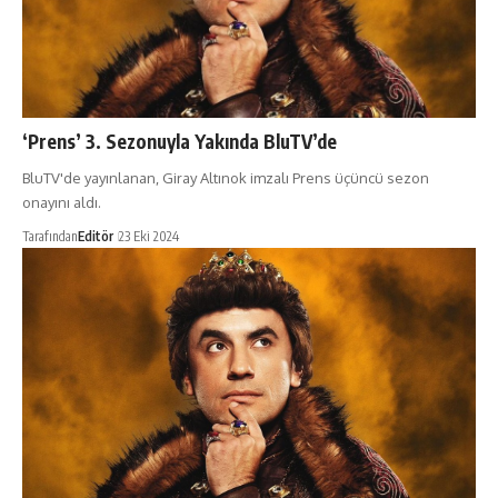
‘Prens’ 3. Sezonuyla Yakında BluTV’de
BluTV'de yayınlanan, Giray Altınok imzalı Prens üçüncü sezon
onayını aldı.
Tarafından
Editör
23 Eki 2024