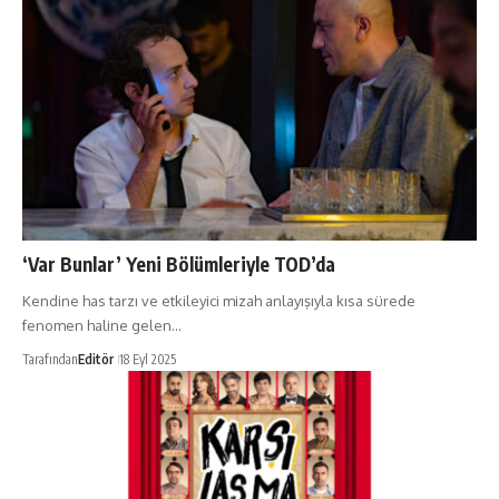
‘Var Bunlar’ Yeni Bölümleriyle TOD’da
Kendine has tarzı ve etkileyici mizah anlayışıyla kısa sürede
fenomen haline gelen…
Tarafından
Editör
18 Eyl 2025