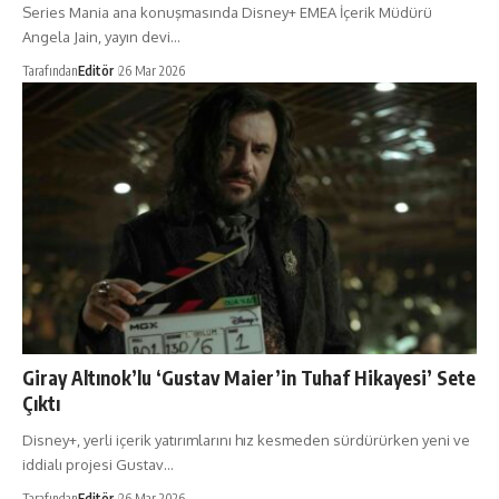
Series Mania ana konuşmasında Disney+ EMEA İçerik Müdürü
Angela Jain, yayın devi…
Tarafından
Editör
26 Mar 2026
Giray Altınok’lu ‘Gustav Maier’in Tuhaf Hikayesi’ Sete
Çıktı
Disney+, yerli içerik yatırımlarını hız kesmeden sürdürürken yeni ve
iddialı projesi Gustav…
Tarafından
Editör
26 Mar 2026