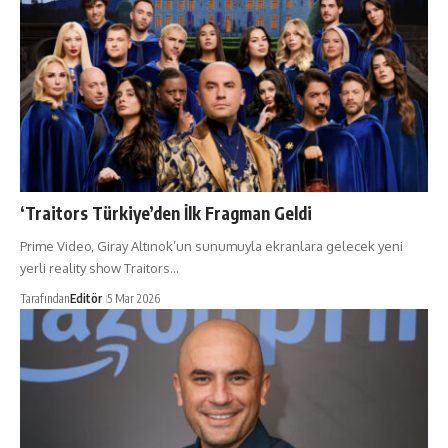
‘Traitors Türkiye’den İlk Fragman Geldi
Prime Video, Giray Altınok’un sunumuyla ekranlara gelecek yeni
yerli reality show Traitors…
Tarafından
Editör
5 Mar 2026