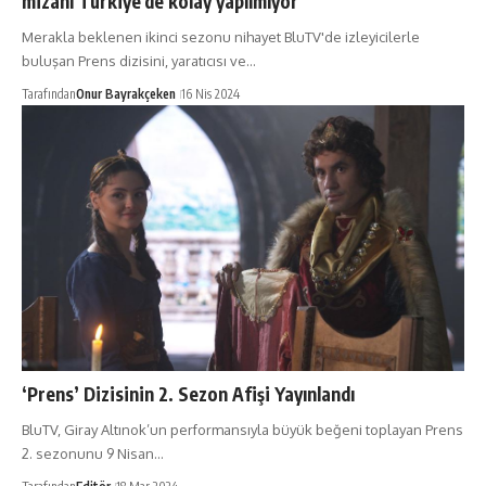
mizahı Türkiye’de kolay yapılmıyor”
Merakla beklenen ikinci sezonu nihayet BluTV'de izleyicilerle
buluşan Prens dizisini, yaratıcısı ve…
Tarafından
Onur Bayrakçeken
16 Nis 2024
‘Prens’ Dizisinin 2. Sezon Afişi Yayınlandı
BluTV, Giray Altınok’un performansıyla büyük beğeni toplayan Prens
2. sezonunu 9 Nisan…