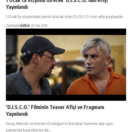
1 Ocak’ta Vizyona Girecek ‘D.I.S.C.O.’nun Afişi
Yayınlandı
1 Ocak’ta vizyondaki yerini alacak olan D.I.S.C.O.'nun afişi paylaşıldı.
Tarafından
Editör
22 Ara 2025
‘D.I.S.C.O.’ Filminin Teaser Afişi ve Fragmanı
Yayınlandı
Giray Altınok ve Kerem Özdoğan’ın beraber kaleme alıp aynı
zamanda başrollerini de…