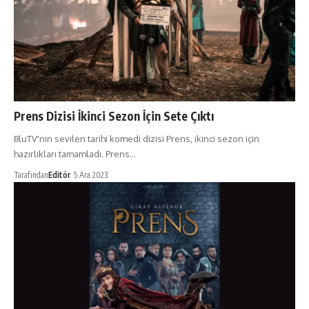
Prens Dizisi İkinci Sezon İçin Sete Çıktı
BluTV'nin sevilen tarihi komedi dizisi Prens, ikinci sezon için
hazırlıkları tamamladı. Prens…
Tarafından
Editör
5 Ara 2023