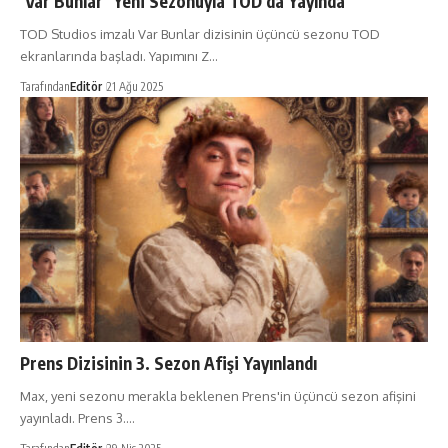
‘Var Bunlar’ Yeni Sezonuyla TOD’da Yayında
TOD Studios imzalı Var Bunlar dizisinin üçüncü sezonu TOD
ekranlarında başladı. Yapımını Z…
Tarafından
Editör
21 Ağu 2025
Prens Dizisinin 3. Sezon Afişi Yayınlandı
Max, yeni sezonu merakla beklenen Prens'in üçüncü sezon afişini
yayınladı. Prens 3.…