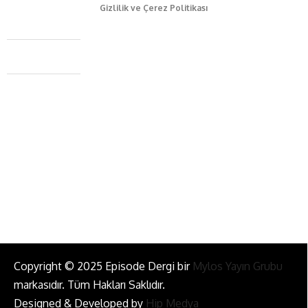
Gizlilik ve Çerez Politikası
Caferağa Mah. Dr. Şakir Paşa Sok. No3/A Kadıköy İstanbul
+90 543 345 46 00
info@episodemag.com
Bizi Takip Et!
Copyright © 2025 Episode Dergi bir
Mylos Yayın Grubu
markasıdır. Tüm Hakları Saklıdır.
Designed & Developed by
Hip Medya