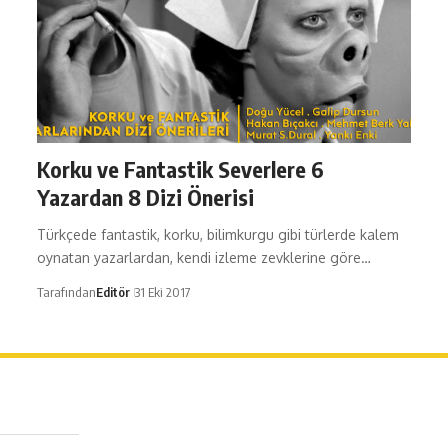
Korku ve Fantastik Severlere 6
Yazardan 8 Dizi Önerisi
Türkçede fantastik, korku, bilimkurgu gibi türlerde kalem
oynatan yazarlardan, kendi izleme zevklerine göre…
Tarafından
Editör
31 Eki 2017
erağa Mah. Dr. Şakir Paşa Sok. No3/A Kadıköy İstanbul