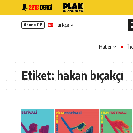
Türkçe
Abone Ol!
Haber
İn
Etiket:
hakan bıçakçı