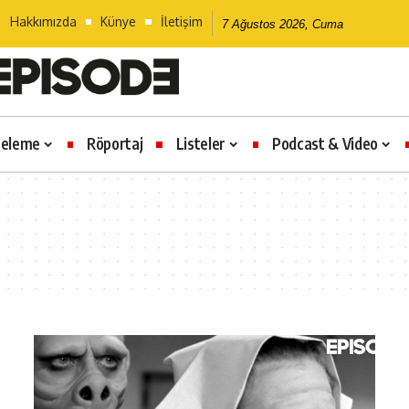
Hakkımızda
Künye
İletişim
7 Ağustos 2026, Cuma
celeme
Röportaj
Listeler
Podcast & Video