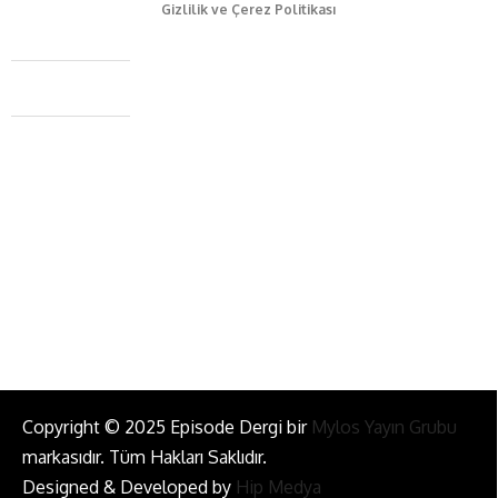
Gizlilik ve Çerez Politikası
Caferağa Mah. Dr. Şakir Paşa Sok. No3/A Kadıköy İstanbul
+90 543 345 46 00
info@episodemag.com
Bizi Takip Et!
Copyright © 2025 Episode Dergi bir
Mylos Yayın Grubu
markasıdır. Tüm Hakları Saklıdır.
Designed & Developed by
Hip Medya