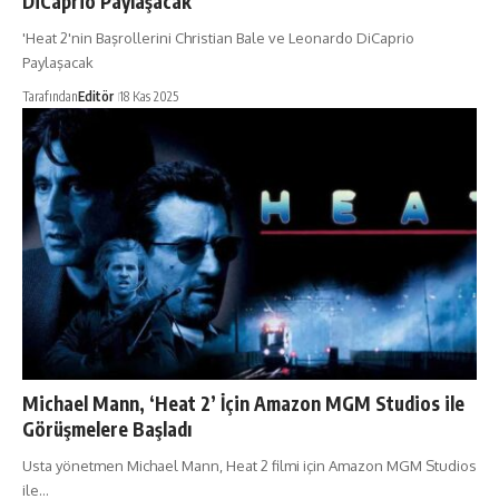
DiCaprio Paylaşacak
'Heat 2'nin Başrollerini Christian Bale ve Leonardo DiCaprio
Paylaşacak
Tarafından
Editör
18 Kas 2025
Michael Mann, ‘Heat 2’ İçin Amazon MGM Studios ile
Görüşmelere Başladı
Usta yönetmen Michael Mann, Heat 2 filmi için Amazon MGM Studios
ile…