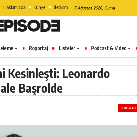
Hakkımızda
Künye
İletişim
7 Ağustos 2026, Cuma
celeme
Röportaj
Listeler
Podcast & Video
i Kesinleşti: Leonardo
Bale Başrolde
HABERL