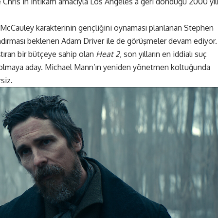
ve Chris’in intikam amacıyla Los Angeles’a geri döndüğü 2000 yıl
l McCauley karakterinin gençliğini oynaması planlanan Stephen
dırması beklenen Adam Driver ile de görüşmeler devam ediyor.
tıran bir bütçeye sahip olan
Heat 2
, son yılların en iddialı suç
ri olmaya aday. Michael Mann’ın yeniden yönetmen koltuğunda
siz.