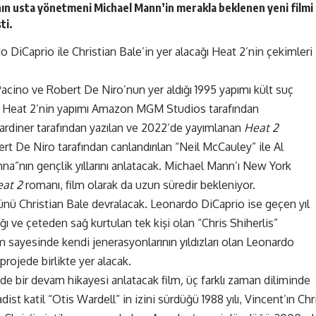
nın usta yönetmeni Michael Mann’in merakla beklenen yeni filmi
ti
.
o DiCaprio
ile Christian Bale’in yer alacağı Heat 2’nin çekimleri
acino ve Robert De Niro’nun yer aldığı 1995 yapımı kült suç
ki Heat 2’nin yapımı Amazon MGM Studios tarafından
rdiner tarafından yazılan ve 2022’de yayımlanan
Heat 2
rt De Niro tarafından canlandırılan “Neil McCauley” ile Al
na”nın gençlik yıllarını anlatacak. Michael Mann’ı New York
eat 2
romanı, film olarak da uzun süredir bekleniyor.
nü Christian Bale devralacak. Leonardo DiCaprio ise geçen yıl
ğı ve çeteden sağ kurtulan tek kişi olan “Chris Shiherlis”
lm sayesinde kendi jenerasyonlarının yıldızları olan Leonardo
projede birlikte yer alacak.
 de bir devam hikayesi anlatacak film
,
üç farklı zaman diliminde
t katil “Otis Wardell” in izini sürdüğü 1988 yılı, Vincent’ın Chr