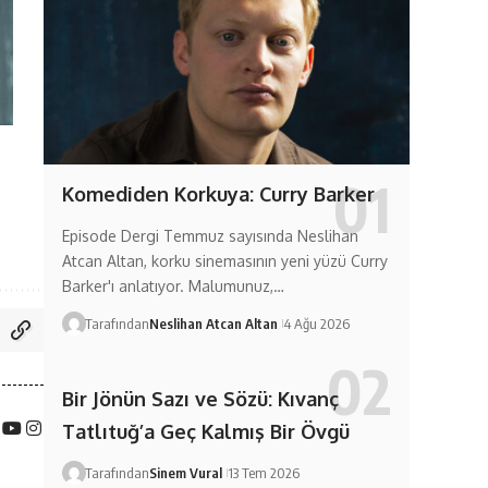
Komediden Korkuya: Curry Barker
Episode Dergi Temmuz sayısında Neslihan
Atcan Altan, korku sinemasının yeni yüzü Curry
Barker'ı anlatıyor. Malumunuz,…
Tarafından
Neslihan Atcan Altan
4 Ağu 2026
Bir Jönün Sazı ve Sözü: Kıvanç
Tatlıtuğ’a Geç Kalmış Bir Övgü
Tarafından
Sinem Vural
13 Tem 2026