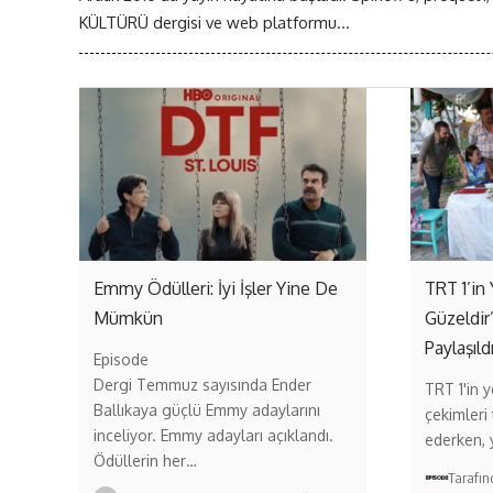
KÜLTÜRÜ dergisi ve web platformu...
Emmy Ödülleri: İyi İşler Yine De
TRT 1’in 
Mümkün
Güzeldir
Paylaşıld
Episode
Dergi Temmuz sayısında Ender
TRT 1'in ye
Ballıkaya güçlü Emmy adaylarını
çekimleri
inceliyor. Emmy adayları açıklandı.
ederken,
Ödüllerin her…
Tarafı