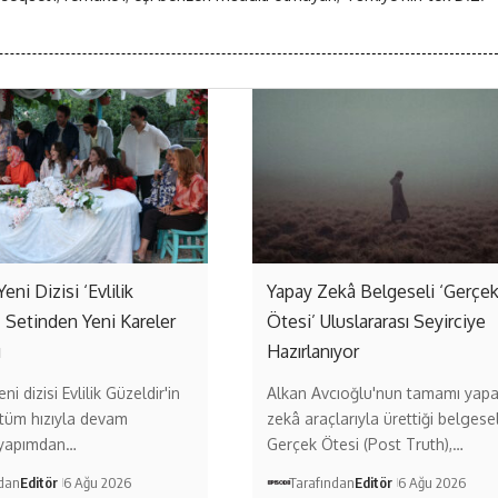
Yeni Dizisi ‘Evlilik
Yapay Zekâ Belgeseli ‘Gerçe
’ Setinden Yeni Kareler
Ötesi’ Uluslararası Seyirciye
ı
Hazırlanıyor
ni dizisi Evlilik Güzeldir'in
Alkan Avcıoğlu'nun tamamı yap
 tüm hızıyla devam
zekâ araçlarıyla ürettiği belgese
 yapımdan…
Gerçek Ötesi (Post Truth),…
ndan
Editör
6 Ağu 2026
Tarafından
Editör
6 Ağu 2026