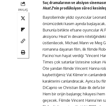
Suç dramalarının ve aksiyon sineması
Heat 2
‘nin prodüksiyon süreci
kesinleş
PAYLAŞ
Başrollerinde yıldız oyuncular
Leonard
önümüzdeki kasım ayında başlayacak.
Bununla birlikte efsane oyuncular Al P
aksiyonu Heat‘in devamı niteliğinde
üstlenilecek. Michael Mann ve Meg Ga
romanına dayanan film, ilk filmde Robe
Pacino’nun hayat verdiği “Vincent Han
Times çok satanlar listesine sokan
H
Öte yandan filmde Vincent Hanna rolü
kaybettiğimiz Val Kilmer’ın canlandırdı
karakterini canlandıracak. Ayrıca bu fi
DiCaprio ve Christian Bale ilk defa bir 
Hem bir orijin başlangıç hikayesi hem
geçecek. Filmde Vincent Hanna’nın sadis