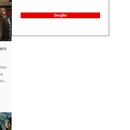
Dergiler
Yeni
enen
na
 bu…