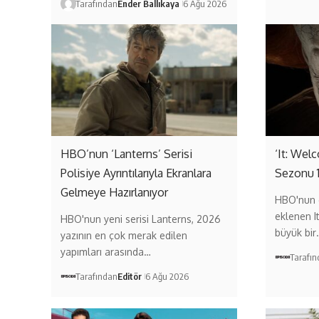
Tarafından
Ender Ballıkaya
6 Ağu 2026
HBO’nun ‘Lanterns’ Serisi
‘It: Wel
Polisiye Ayrıntılarıyla Ekranlara
Sezonu 
Gelmeye Hazırlanıyor
HBO'nun 
eklenen I
HBO'nun yeni serisi Lanterns, 2026
büyük bir
yazının en çok merak edilen
yapımları arasında…
Tarafı
Tarafından
Editör
6 Ağu 2026