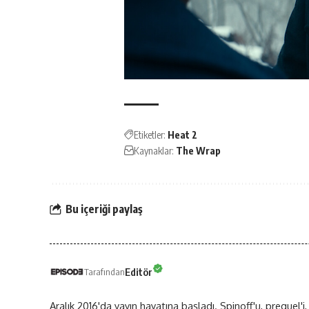
Etiketler:
Heat 2
Kaynaklar:
The Wrap
Bu içeriği paylaş
Editör
Tarafından
Aralık 2016'da yayın hayatına başladı. Spinoff'u, prequel'i,