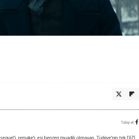
Takip et:
 sequel'i, remake'i, eşi benzeri muadili olmayan, Türkiye'nin tek DİZİ