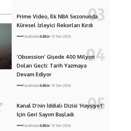
Prime Video, İlk NBA Sezonunda
Küresel İzleyici Rekorları Kırdı
Tarafından
Editör
13 Tem 2026
‘Obsession’ Gişede 400 Milyon
Doları Geçti: Tarih Yazmaya
Devam Ediyor
k
Tarafından
Editör
13 Tem 2026
ay
Kanal D’nin İddialı Dizisi ‘Haysiyet’
l
İçin Geri Sayım Başladı
Tarafından
Editör
13 Tem 2026