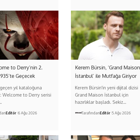
come to Derry’nin 2.
Kerem Bürsin, ‘Grand Maison
1935’te Geçecek
İstanbul’ ile Mutfağa Giriyor
geçen yıl kataloğuna
Kerem Bürsin'in yeni dijital dizisi
t: Welcome to Derry serisi
Grand Maison İstanbul için
…
hazırlıklar başladı. Sekiz…
ndan
Editör
6 Ağu 2026
Tarafından
Editör
5 Ağu 2026