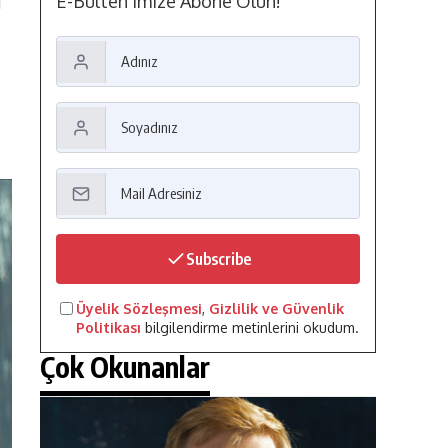
E-Bülten'imize Abone Olun!
ı
Subscribe
Üyelik Sözleşmesi
,
Gizlilik ve Güvenlik
Politikası
bilgilendirme metinlerini okudum.
Çok Okunanlar