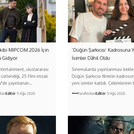
 Ekibi MIPCOM 2026 İçin
‘Düğün Şarkıcısı’ Kadrosuna 
 Gidiyor
İsimler Dâhil Oldu
ntertainment, uluslararası
Sinemalarda yayınlanması bekl
 üstlendiği, 25 Film imzalı
Düğün Şarkıcısı filminin kadrosu
V'de yayınlanan…
yeni isimler katıldı. Çekimlerinin
ndan
Editör
5 Ağu 2026
Tarafından
Editör
5 Ağu 2026