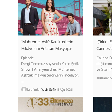
‘Muhtemel Aşk’: Karakterlerin
‘Çirkin’
Hikâyesini Anlatan Makyajlar
Cannes’a
Episode
Calinos E
Dergi Temmuz sayısında Yasin Şefik,
dağıtımını
Show TV'nin yeni dizisi Muhtemel
ve Star T
Aşk'taki makyaj tercihlerini inceliyor.
Tarafı
…
Tarafından
Yasin Şefik
5 Ağu 2026