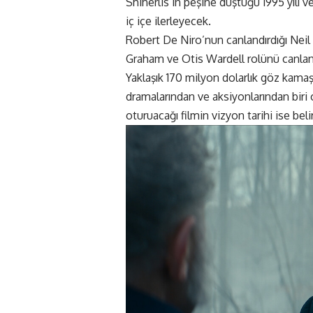
Shiherlis’in peşine düştüğü 1995 yılı 
iç içe ilerleyecek.
Robert De Niro’nun canlandırdığı Nei
Graham ve Otis Wardell rolünü canlan
Yaklaşık 170 milyon dolarlık göz kamaş
dramalarından ve aksiyonlarından bi
oturuacağı filmin vizyon tarihi ise belir