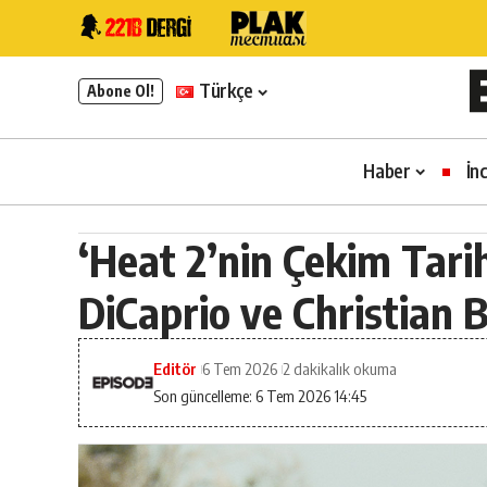
Türkçe
Abone Ol!
Haber
İn
‘Heat 2’nin Çekim Tarih
DiCaprio ve Christian 
Editör
6 Tem 2026
2 dakikalık okuma
Son güncelleme: 6 Tem 2026 14:45