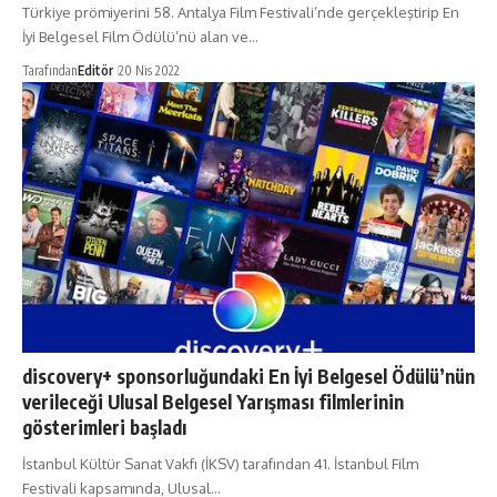
Türkiye prömiyerini 58. Antalya Film Festivali’nde gerçekleştirip En
İyi Belgesel Film Ödülü’nü alan ve…
Tarafından
Editör
20 Nis 2022
discovery+ sponsorluğundaki En İyi Belgesel Ödülü’nün
verileceği Ulusal Belgesel Yarışması filmlerinin
gösterimleri başladı
İstanbul Kültür Sanat Vakfı (İKSV) tarafından 41. İstanbul Film
Festivali kapsamında, Ulusal…