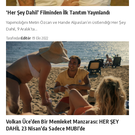
‘Her Şey Dahil’ Filminden İlk Tanıtım Yayınlandı
Yapımcılığını Metin Özcan ve Hande Alpaslan’ın üstlendiği Her Şey
Dahil, 9 Aralık’ta…
Tarafından
Editör
19 Eki 2022
Volkan Üce’den Bir Memleket Manzarası: HER ŞEY
DAHİL 23 Nisan’da Sadece MUBI’de