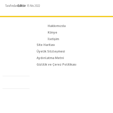
Tarafından
Editör
15 Nis 2022
Hakkımızda
Künye
İletişim
Site Haritası
Üyelik Sözleşmesi
Aydınlatma Metni
Gizlilik ve Çerez Politikası
Caferağa Mah. Dr. Şakir Paşa Sok. No3/A Kadıköy İstanbul
+90 543 345 46 00
info@episodemag.com