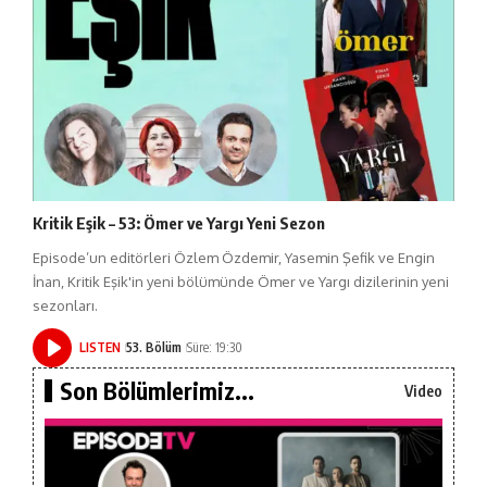
Kritik Eşik – 53: Ömer ve Yargı Yeni Sezon
Episode’un editörleri Özlem Özdemir, Yasemin Şefik ve Engin
İnan, Kritik Eşik'in yeni bölümünde Ömer ve Yargı dizilerinin yeni
sezonları.
LISTEN
53. Bölüm
Süre: 19:30
Son Bölümlerimiz...
Video