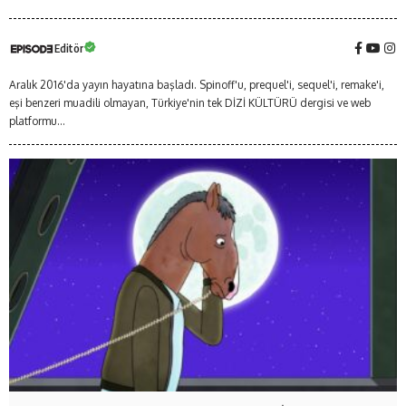
Editör
Aralık 2016'da yayın hayatına başladı. Spinoff'u, prequel'i, sequel'i, remake'i,
eşi benzeri muadili olmayan, Türkiye'nin tek DİZİ KÜLTÜRÜ dergisi ve web
platformu...