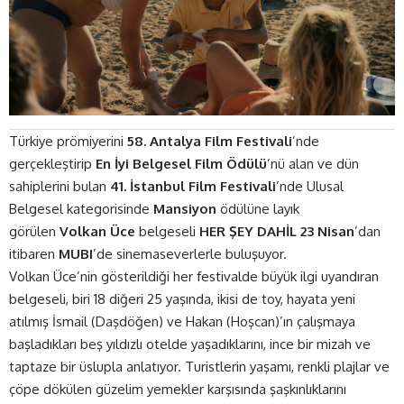
Türkiye prömiyerini
58. Antalya Film Festivali
’nde
gerçekleştirip
En İyi Belgesel Film Ödülü
’nü alan ve dün
sahiplerini bulan
41. İstanbul Film Festivali
’nde Ulusal
Belgesel kategorisinde
Mansiyon
ödülüne layık
görülen
Volkan Üce
belgeseli
HER ŞEY DAHİL
23 Nisan
’dan
itibaren
MUBI
’de sinemaseverlerle buluşuyor.
Volkan Üce’nin gösterildiği her festivalde büyük ilgi uyandıran
belgeseli, biri 18 diğeri 25 yaşında, ikisi de toy, hayata yeni
atılmış İsmail (Daşdöğen) ve Hakan (Hoşcan)’ın çalışmaya
başladıkları beş yıldızlı otelde yaşadıklarını, ince bir mizah ve
taptaze bir üslupla anlatıyor. Turistlerin yaşamı, renkli plajlar ve
çöpe dökülen güzelim yemekler karşısında şaşkınlıklarını