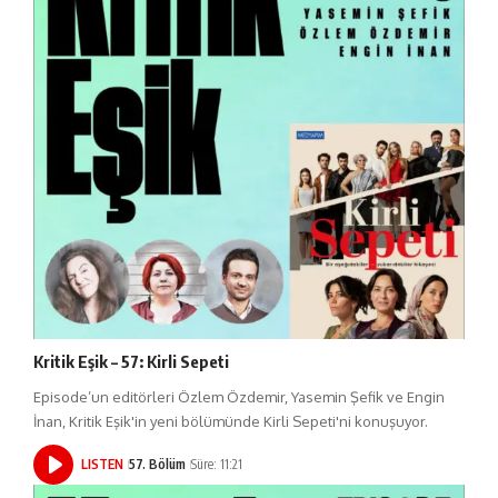
Kritik Eşik – 57: Kirli Sepeti
Episode’un editörleri Özlem Özdemir, Yasemin Şefik ve Engin
İnan, Kritik Eşik'in yeni bölümünde Kirli Sepeti'ni konuşuyor.
LISTEN
57. Bölüm
Süre: 11:21