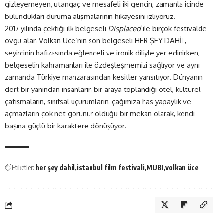
gizleyemeyen, utangaç ve mesafeli iki gencin, zamanla içinde
bulundukları duruma alışmalarının hikayesini izliyoruz.
2017 yılında çektiği ilk belgeseli
Displaced
ile birçok festivalde
övgü alan Volkan Üce’nin son belgeseli HER ŞEY DAHİL,
seyircinin hafızasında eğlenceli ve ironik diliyle yer edinirken,
belgeselin kahramanları ile özdeşleşmemizi sağlıyor ve aynı
zamanda Türkiye manzarasından kesitler yansıtıyor. Dünyanın
dört bir yanından insanların bir araya toplandığı otel, kültürel
çatışmaların, sınıfsal uçurumların, çağımıza has yapaylık ve
açmazların çok net görünür olduğu bir mekan olarak, kendi
başına güçlü bir karaktere dönüşüyor.
Etiketler:
her şey dahil
istanbul film festivali
MUBI
volkan üce