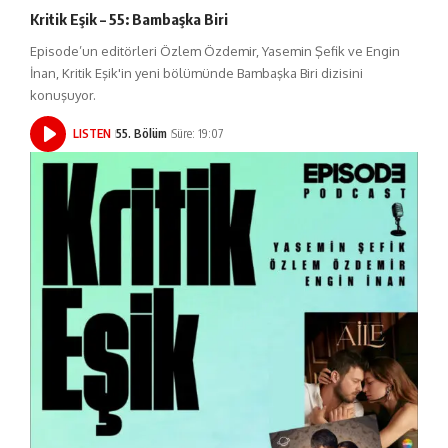
Kritik Eşik – 55: Bambaşka Biri
Episode’un editörleri Özlem Özdemir, Yasemin Şefik ve Engin
İnan, Kritik Eşik'in yeni bölümünde Bambaşka Biri dizisini
konuşuyor.
LISTEN
55. Bölüm
Süre: 19:07