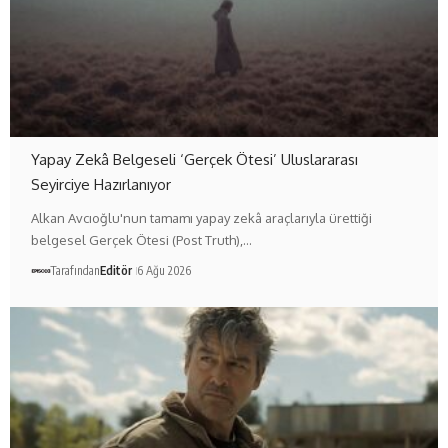
Yapay Zekâ Belgeseli ‘Gerçek Ötesi’ Uluslararası
Seyirciye Hazırlanıyor
Alkan Avcıoğlu'nun tamamı yapay zekâ araçlarıyla ürettiği
belgesel Gerçek Ötesi (Post Truth),…
Tarafından
Editör
6 Ağu 2026