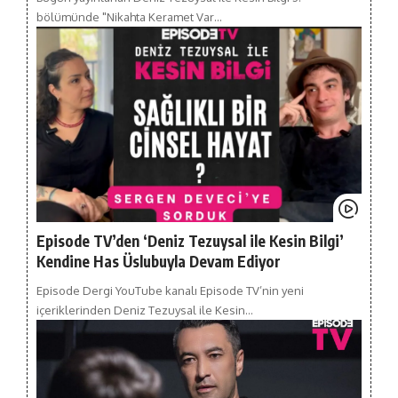
bölümünde "Nikahta Keramet Var…
Episode TV’den ‘Deniz Tezuysal ile Kesin Bilgi’
Kendine Has Üslubuyla Devam Ediyor
Episode Dergi YouTube kanalı Episode TV’nin yeni
içeriklerinden Deniz Tezuysal ile Kesin…