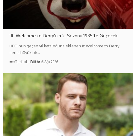
‘It: Welcome to Derry’nin 2. Sezonu 1935’te Geçecek
HBO'nun geçen yıl kataloğuna eklenen It: Welcome to Derry
serisi büyük bir…
Tarafından
Editör
6 Ağu 2026