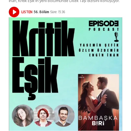
İnan, Kritik Eşik'in yeni bölümünde Dilek Taşı dizisini konuşuyor.
LISTEN
56. Bölüm
Süre: 15:36