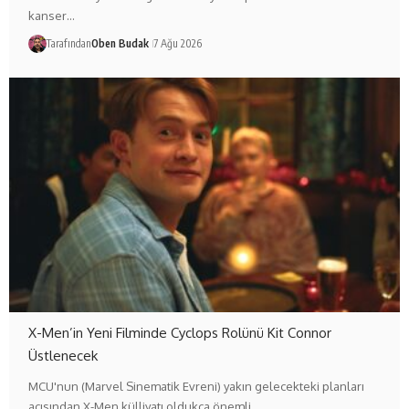
kanser…
Tarafından
Oben Budak
7 Ağu 2026
X-Men’in Yeni Filminde Cyclops Rolünü Kit Connor
Üstlenecek
MCU'nun (Marvel Sinematik Evreni) yakın gelecekteki planları
açısından X-Men külliyatı oldukça önemli…