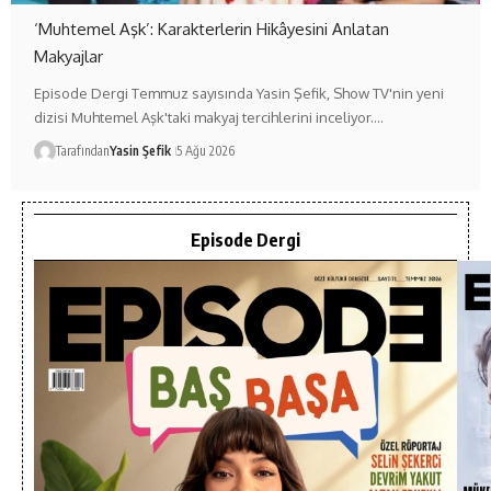
‘Muhtemel Aşk’: Karakterlerin Hikâyesini Anlatan
Makyajlar
Episode Dergi Temmuz sayısında Yasin Şefik, Show TV'nin yeni
dizisi Muhtemel Aşk'taki makyaj tercihlerini inceliyor.…
Tarafından
Yasin Şefik
5 Ağu 2026
Episode Dergi