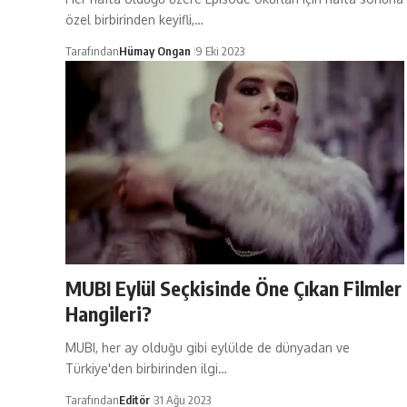
özel birbirinden keyifli,…
Tarafından
Hümay Ongan
9 Eki 2023
MUBI Eylül Seçkisinde Öne Çıkan Filmler
Hangileri?
MUBI, her ay olduğu gibi eylülde de dünyadan ve
Türkiye'den birbirinden ilgi…
Tarafından
Editör
31 Ağu 2023