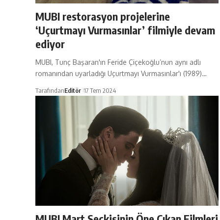
MUBI restorasyon projelerine
‘Uçurtmayı Vurmasınlar’ filmiyle devam
ediyor
MUBI, Tunç Başaran'ın Feride Çiçekoğlu’nun aynı adlı
romanından uyarladığı Uçurtmayı Vurmasınlar'ı (1989)…
Tarafından
Editör
17 Tem 2024
MUBI Mart Seçkisinin Öne Çıkan Filmleri