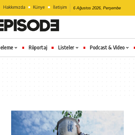
Hakkımızda
Künye
İletişim
6 Ağustos 2026, Perşembe
celeme
Röportaj
Listeler
Podcast & Video