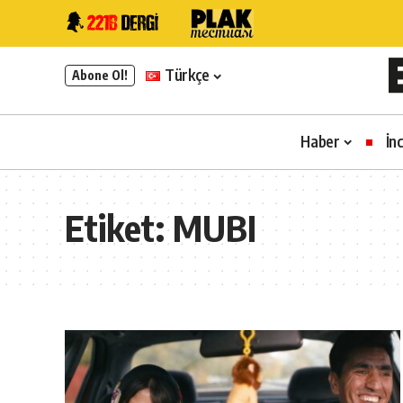
Türkçe
Abone Ol!
Haber
İn
Etiket:
MUBI