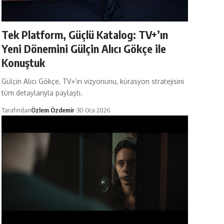
Tek Platform, Güçlü Katalog: TV+’ın
Yeni Dönemini Gülçin Alıcı Gökçe ile
Konuştuk
Gülçin Alıcı Gökçe, TV+’ın vizyonunu, kürasyon stratejisini
tüm detaylarıyla paylaştı.
Tarafından
Özlem Özdemir
30 Oca 2026