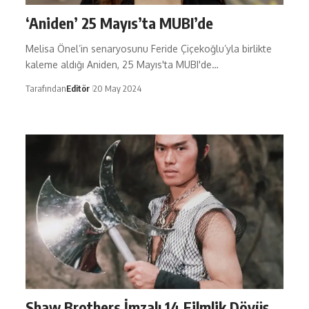
‘Aniden’ 25 Mayıs’ta MUBI’de
Melisa Önel’in senaryosunu Feride Çiçekoğlu’yla birlikte
kaleme aldığı Aniden, 25 Mayıs'ta MUBI'de…
Tarafından
Editör
20 May 2024
Shaw Brothers İmzalı 14 Filmlik Dövüş