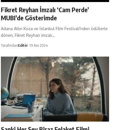
Fikret Reyhan İmzalı ‘Cam Perde’
MUBI’de Gösterimde
Adana Altın Koza ve İstanbul Film Festivali'nden ödüllerle
dönen, Fikret Reyhan imzalı…
Tarafından
Editör
19 Nis 2024
Sanki Her Şey Biraz Felaket Filmi