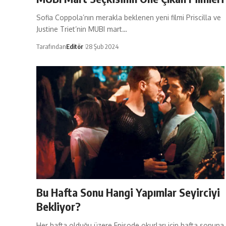
Sofia Coppola’nın merakla beklenen yeni filmi Priscilla ve
Justine Triet’nin MUBI mart…
Tarafından
Editör
28 Şub 2024
Bu Hafta Sonu Hangi Yapımlar Seyirciyi
Bekliyor?
Her hafta olduğu üzere Episode okurları için hafta sonuna