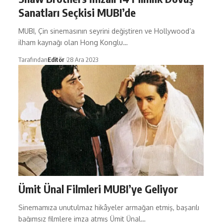
Sanatları Seçkisi MUBI’de
MUBI, Çin sinemasının seyrini değiştiren ve Hollywood’a
ilham kaynağı olan Hong Konglu…
Tarafından
Editör
28 Ara 2023
Ümit Ünal Filmleri MUBI’ye Geliyor
Sinemamıza unutulmaz hikâyeler armağan etmiş, başarılı
bağımsız filmlere imza atmış Ümit Ünal…