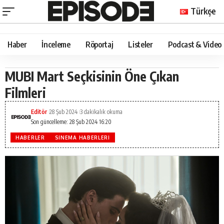
Türkçe
Haber
İnceleme
Röportaj
Listeler
Podcast & Video
MUBI Mart Seçkisinin Öne Çıkan
Filmleri
Editör
28 Şub 2024
3 dakikalık okuma
Son güncelleme: 28 Şub 2024 16:20
HABERLER
SINEMA HABERLERI