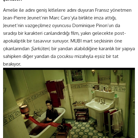
Amelie ile adını geniş kitlelere adını duyuran Fransız yönetmen
Jean-Pierre Jeunet’nin Marc Caro’yla birlikte imza attığı,
Jeunet’nin vazgeçilmez oyuncusu Dominique Pinon’un da
sıradışı bir karakteri canlandırdığı film, yakın gelecekte post-
apokaliptik bir tasavvur sunuyor. MUBI mart seçkisinin öne
çıkanlarından
Şarküteri
, bir yandan alabildiğine karanlık bir yapıya
sahipken diğer yandan da çocuksu mizahıyla eşsiz bir tat
bırakıyor.