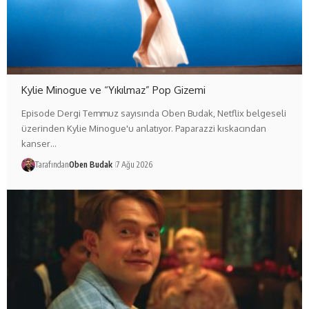
Kylie Minogue ve “Yıkılmaz” Pop Gizemi
Episode Dergi Temmuz sayısında Oben Budak, Netflix belgeseli
üzerinden Kylie Minogue'u anlatıyor. Paparazzi kıskacından
kanser…
Tarafından
Oben Budak
7 Ağu 2026