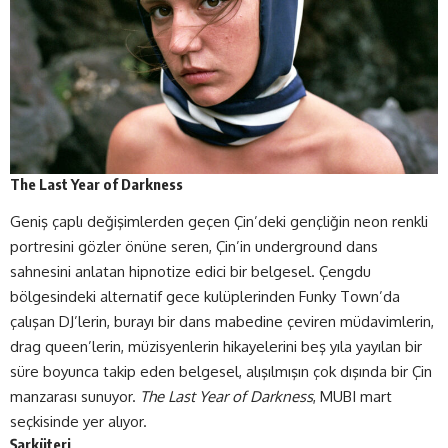
The Last Year of Darkness
Geniş çaplı değişimlerden geçen Çin’deki gençliğin neon renkli
portresini gözler önüne seren, Çin’in underground dans
sahnesini anlatan hipnotize edici bir belgesel. Çengdu
bölgesindeki alternatif gece kulüplerinden Funky Town’da
çalışan DJ’lerin, burayı bir dans mabedine çeviren müdavimlerin,
drag queen’lerin, müzisyenlerin hikayelerini beş yıla yayılan bir
süre boyunca takip eden belgesel, alışılmışın çok dışında bir Çin
manzarası sunuyor.
The Last Year of Darkness
, MUBI mart
seçkisinde yer alıyor.
Şarküteri