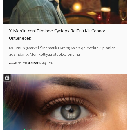
X-Men’in Yeni Filminde Cyclops Rolünü Kit Connor
Üstlenecek
MCU'nun (Marvel Sinematik Evreni) yakın gelecekteki planları
açısından X-Men külliyatı oldukça önemli…
Tarafından
Editör
7 Ağu 2026