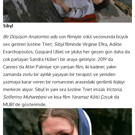
Sibyl
Bir Düşüşün Anatomisi
adlı son filmiyle ödül sezonunda büyük
ses getiren Justine Triet;
Sibyl
filminde Virginie Efira, Adèle
Exarchopoulos, Gaspard Ulliel ve yıldızı her geçen gün daha da
çok parlayan Sandra Hüller’i bir araya getiriyor. 2019’da
Cannes’da Altın Palmiye için yarışan film, iki kadının; yakın
zamanda zorlu bir ayrılık yaşayan bir terapist ve yeniden
yazmaya karar veren bir romancının arasındaki gerilimli ilişkiyi
merkeze alıyor. Sibyl’in yanı sıra Justine Triet imzalı
Victoria
,
Solferino Muharebesi
ve kısa film
Yaramaz Kötü Çocuk
da
MUBI’de gösterimde.