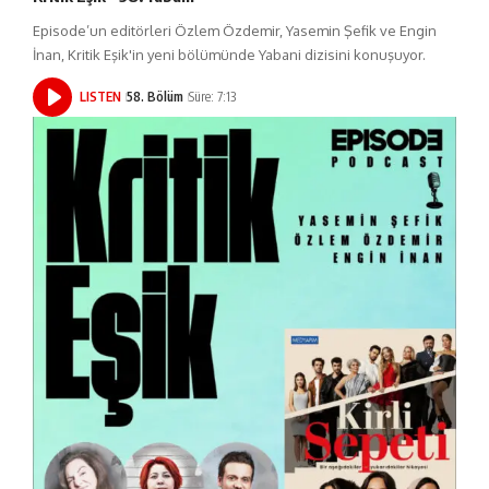
Episode’un editörleri Özlem Özdemir, Yasemin Şefik ve Engin
İnan, Kritik Eşik'in yeni bölümünde Yabani dizisini konuşuyor.
LISTEN
58. Bölüm
Süre: 7:13