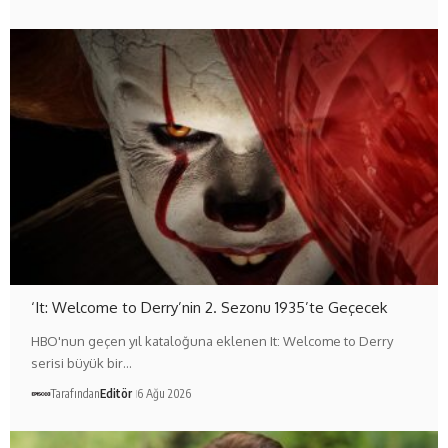
‘It: Welcome to Derry’nin 2. Sezonu 1935’te Geçecek
HBO'nun geçen yıl kataloğuna eklenen It: Welcome to Derry
serisi büyük bir…
Tarafından
Editör
6 Ağu 2026