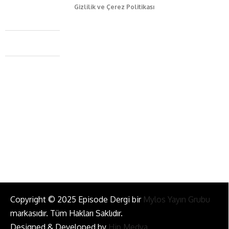
Gizlilik ve Çerez Politikası
Caferağa Mah. Dr. Şakir Paşa Sok. No3/A Kadıköy İstanbul
+90 543 345 46 00
info@episodemag.com
Bizi Takip Et!
Copyright © 2025 Episode Dergi bir
Mylos Yayın Grubu
markasıdır. Tüm Hakları Saklıdır.
Designed & Developed by
Hip Medya