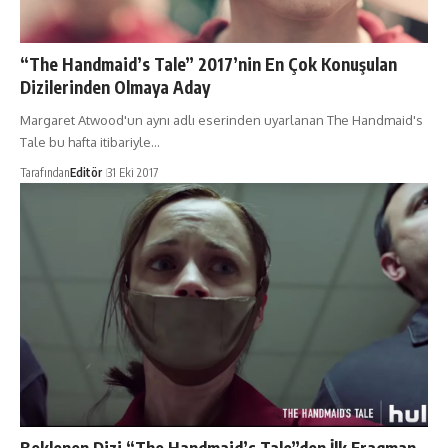
“The Handmaid’s Tale” 2017’nin En Çok Konuşulan
Dizilerinden Olmaya Aday
Margaret Atwood'un aynı adlı eserinden uyarlanan The Handmaid's
Tale bu hafta itibariyle…
Tarafından
Editör
31 Eki 2017