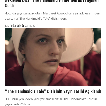
Beklenen Dizi “The Handmaid’s Tale”den İlk Fragman
Geldi
Hulu'da yayınlanacak olan, Margaret Atwood'un aynı adlı eserinden
uyarlama "The Handmaid's Tale" dizisinden…
Tarafından
Editör
22 Nis 2017
“The Handmaid’s Tale” Dizisinin Yayın Tarihi Açıklandı
Hulu'nun yeni edebiyat uyarlaması dizisi "The Handmaid's Tale"in
yayın tarihi 26 Nisan…