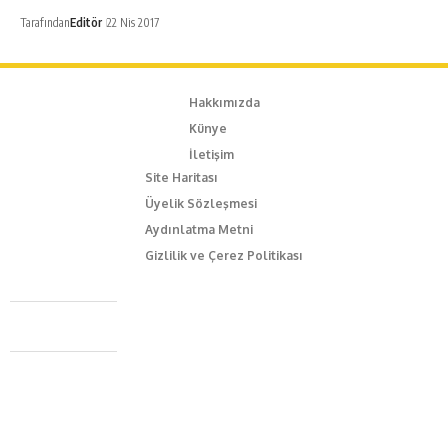
Tarafından
Editör
22 Nis 2017
Hakkımızda
Künye
İletişim
Site Haritası
Üyelik Sözleşmesi
Aydınlatma Metni
Gizlilik ve Çerez Politikası
Caferağa Mah. Dr. Şakir Paşa Sok. No3/A Kadıköy İstanbul
+90 543 345 46 00
info@episodemag.com