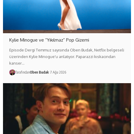
Kylie Minogue ve “Yıkılmaz” Pop Gizemi
Episode Dergi Temmuz sayısında Oben Budak, Netflix belgeseli
üzerinden Kylie Minogue'u anlatıyor. Paparazzi kıskacından
kanser…
Tarafından
Oben Budak
7 Ağu 2026