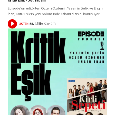
Episode’un editörleri Özlem Özdemir, Yasemin Şefik ve Engin
İnan, Kritik Eşik'in yeni bölümünde Yabani dizisini konuşuyor.
LISTEN
58. Bölüm
Süre: 7:13