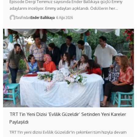
Episode Dergi Temmuz sayısında Ender Ballıkaya güçlü Emmy
adaylarını inceliyor. Emmy adayları açıklandı. Ödüllerin her…
Tarafından
Ender Ballıkaya
6 Ağu 2026
TRT 1’in Yeni Dizisi ‘Evlilik Güzeldir’ Setinden Yeni Kareler
Paylaşıldı
TRT 1'in yeni dizisi Evlilik Güzeldir'in çekimleri tüm hızıyla devam