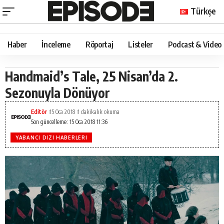
Türkçe
Haber
İnceleme
Röportaj
Listeler
Podcast & Video
Handmaid’s Tale, 25 Nisan’da 2.
Sezonuyla Dönüyor
Editör
15 Oca 2018
1 dakikalık okuma
Son güncelleme: 15 Oca 2018 11:36
YABANCI DIZI HABERLERI