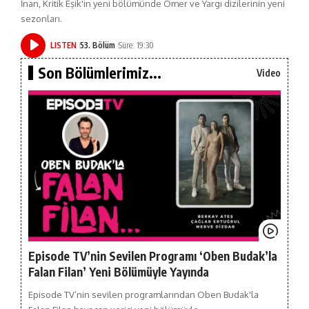
İnan, Kritik Eşik'in yeni bölümünde Ömer ve Yargı dizilerinin yeni
sezonları.
LISTEN
53. Bölüm
Süre: 19:30
Son Bölümlerimiz...
Video
Episode TV’nin Sevilen Programı ‘Oben Budak’la
Falan Filan’ Yeni Bölümüyle Yayında
Episode TV’nin sevilen programlarından Oben Budak'la