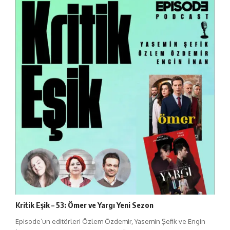
Kritik Eşik – 53: Ömer ve Yargı Yeni Sezon
Episode’un editörleri Özlem Özdemir, Yasemin Şefik ve Engin