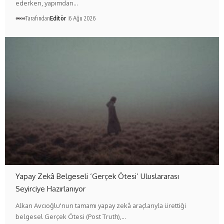
ederken, yapımdan…
Tarafından
Editör
6 Ağu 2026
Yapay Zekâ Belgeseli ‘Gerçek Ötesi’ Uluslararası
Seyirciye Hazırlanıyor
Alkan Avcıoğlu'nun tamamı yapay zekâ araçlarıyla ürettiği
belgesel Gerçek Ötesi (Post Truth),…