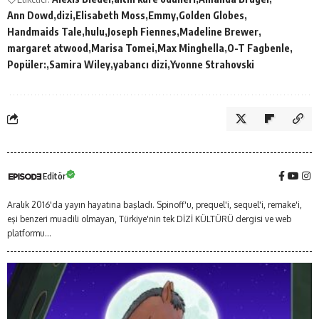
Ann Dowd
dizi
Elisabeth Moss
Emmy
Golden Globes
Handmaids Tale
hulu
Joseph Fiennes
Madeline Brewer
margaret atwood
Marisa Tomei
Max Minghella
O-T Fagbenle
Popüler:
Samira Wiley
yabancı dizi
Yvonne Strahovski
Editör
Aralık 2016'da yayın hayatına başladı. Spinoff'u, prequel'i, sequel'i, remake'i,
eşi benzeri muadili olmayan, Türkiye'nin tek DİZİ KÜLTÜRÜ dergisi ve web
platformu...