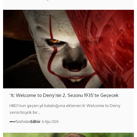
‘It: Welcome to Derry’nin 2. Sezonu 1935’te Geçecek
HBO'nun geçen yıl kataloğuna eklenen It: Welcome to Derry
serisi büyük bir…
Tarafından
Editör
6 Ağu 2026