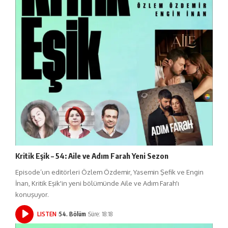
Kritik Eşik – 54: Aile ve Adım Farah Yeni Sezon
Episode’un editörleri Özlem Özdemir, Yasemin Şefik ve Engin
İnan, Kritik Eşik'in yeni bölümünde Aile ve Adım Farah'ı
konuşuyor.
LISTEN
54. Bölüm
Süre: 18:18