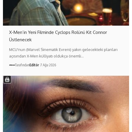
X-Men’in Yeni Filminde Cyclops Rolünü Kit Connor
Üstlenecek
MCU'nun (Marvel Sinematik Evreni) yakın gelecekteki planları
açısından X-Men külliyatı oldukça önemli…
Tarafından
Editör
7 Ağu 2026