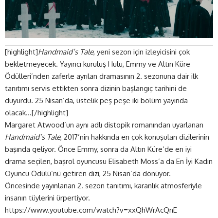
[highlight]
Handmaid’s Tale
, yeni sezon için izleyicisini çok
bekletmeyecek. Yayıncı kuruluş Hulu, Emmy ve Altın Küre
Ödülleri’nden zaferle ayrılan dramasının 2. sezonuna dair ilk
tanıtımı servis ettikten sonra dizinin başlangıç tarihini de
duyurdu. 25 Nisan’da, üstelik peş peşe iki bölüm yayında
olacak…[/highlight]
Margaret Atwood’un aynı adlı distopik romanından uyarlanan
Handmaid’s Tale
, 2017’nin hakkında en çok konuşulan dizilerinin
başında geliyor. Önce Emmy, sonra da Altın Küre’de en iyi
drama seçilen, başrol oyuncusu Elisabeth Moss’a da En İyi Kadın
Oyuncu Ödülü’nü getiren dizi, 25 Nisan’da dönüyor.
Öncesinde yayınlanan 2. sezon tanıtımı, karanlık atmosferiyle
insanın tüylerini ürpertiyor.
https://www.youtube.com/watch?v=xxQhWrAcQnE