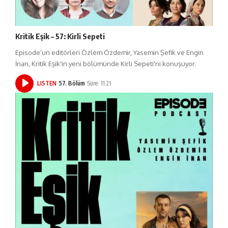
Kritik Eşik – 57: Kirli Sepeti
Episode’un editörleri Özlem Özdemir, Yasemin Şefik ve Engin
İnan, Kritik Eşik'in yeni bölümünde Kirli Sepeti'ni konuşuyor.
LISTEN
57. Bölüm
Süre: 11:21