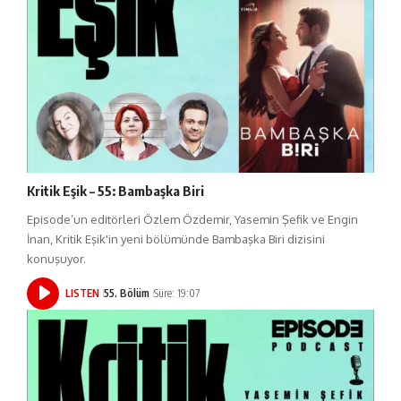
Kritik Eşik – 55: Bambaşka Biri
Episode’un editörleri Özlem Özdemir, Yasemin Şefik ve Engin
İnan, Kritik Eşik'in yeni bölümünde Bambaşka Biri dizisini
konuşuyor.
LISTEN
55. Bölüm
Süre: 19:07