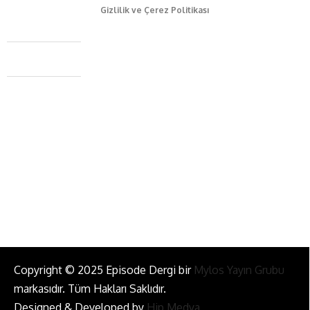
Gizlilik ve Çerez Politikası
Caferağa Mah. Dr. Şakir Paşa Sok. No3/A Kadıköy İstanbul
+90 543 345 46 00
info@episodemag.com
Bizi Takip Et!
Copyright © 2025 Episode Dergi bir
Mylos Yayın Grubu
markasıdır. Tüm Hakları Saklıdır.
Designed & Developed by
Hip Medya