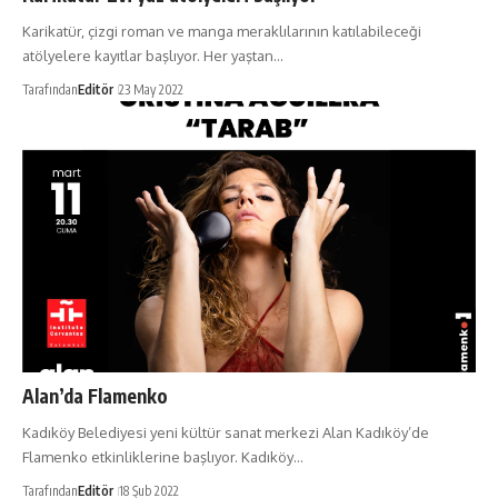
Karikatür, çizgi roman ve manga meraklılarının katılabileceği
atölyelere kayıtlar başlıyor. Her yaştan…
Tarafından
Editör
23 May 2022
Alan’da Flamenko
Kadıköy Belediyesi yeni kültür sanat merkezi Alan Kadıköy’de
Flamenko etkinliklerine başlıyor. Kadıköy…
Tarafından
Editör
18 Şub 2022