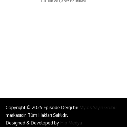
Gizlilik ve Çerez Politikası
Caferağa Mah. Dr. Şakir Paşa Sok. No3/A Kadıköy İstanbul
+90 543 345 46 00
info@episodemag.com
Bizi Takip Et!
Copyright © 2025 Episode Dergi bir
Mylos Yayın Grubu
markasıdır. Tüm Hakları Saklıdır.
Designed & Developed by
Hip Medya