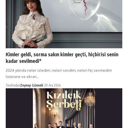
Kimler geldi, sorma sakın kimler geçti, hiçbirisi senin
kadar sevilmedi*
2024 yılında neler izledim, neleri sevdim, neleri hiç sevmedim
listesine ve ekran…
Tarafından
Zeynep Gönenli
29 Ara 2024