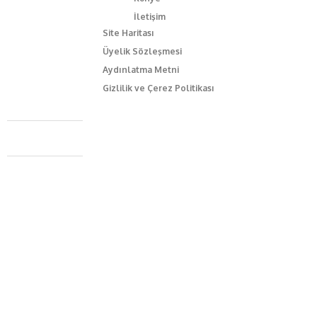
İletişim
Site Haritası
Üyelik Sözleşmesi
Aydınlatma Metni
Gizlilik ve Çerez Politikası
Caferağa Mah. Dr. Şakir Paşa Sok. No3/A Kadıköy İstanbul
+90 543 345 46 00
info@episodemag.com
Bizi Takip Et!