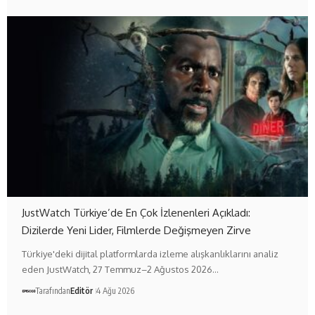
JustWatch Türkiye’de En Çok İzlenenleri Açıkladı:
Dizilerde Yeni Lider, Filmlerde Değişmeyen Zirve
Türkiye'deki dijital platformlarda izleme alışkanlıklarını analiz
eden JustWatch, 27 Temmuz–2 Ağustos 2026…
Tarafından
Editör
4 Ağu 2026