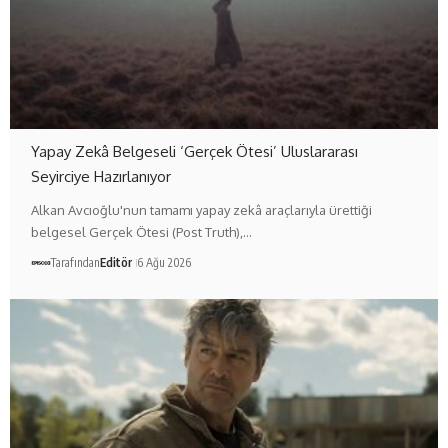
Yapay Zekâ Belgeseli ‘Gerçek Ötesi’ Uluslararası
Seyirciye Hazırlanıyor
Alkan Avcıoğlu'nun tamamı yapay zekâ araçlarıyla ürettiği
belgesel Gerçek Ötesi (Post Truth),…
Tarafından
Editör
6 Ağu 2026