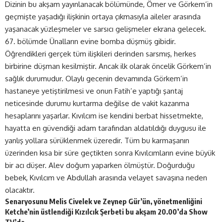
Dizinin
bu akşam yayınlanacak bölümünde, Ömer ve Görkem’in
geçmişte yaşadığı ilişkinin ortaya çıkmasıyla aileler arasında
yaşanacak yüzleşmeler ve sarsıcı gelişmeler ekrana gelecek.
67. bölümde Ünalların evine bomba düşmüş gibidir.
Öğrendikleri gerçek tüm ilişkileri derinden sarsmış, herkes
birbirine düşman kesilmiştir. Ancak ilk olarak öncelik Görkem’in
sağlık durumudur. Olaylı gecenin devamında Görkem’in
hastaneye yetiştirilmesi ve onun Fatih’e yaptığı şantaj
neticesinde durumu kurtarma değilse de vakit kazanma
hesaplarını yaşarlar. Kıvılcım ise kendini berbat hissetmekte,
hayatta en güvendiği adam tarafından aldatıldığı duygusu ile
yanlış yollara sürüklenmek üzeredir. Tüm bu karmaşanın
üzerinden kısa bir süre geçtikten sonra Kıvılcımların evine büyük
bir acı düşer. Alev doğum yaparken ölmüştür. Doğurduğu
bebek, Kıvılcım ve Abdullah arasında velayet savaşına neden
olacaktır.
Senaryosunu Melis Civelek ve Zeynep Gür’ün, yönetmenliğini
Ketche’nin üstlendiği Kızılcık Şerbeti bu akşam 20.00’da Show