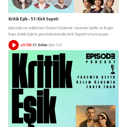
Kritik Eşik – 57: Kirli Sepeti
Episode’un editörleri Özlem Özdemir, Yasemin Şefik ve Engin
İnan, Kritik Eşik'in yeni bölümünde Kirli Sepeti'ni konuşuyor.
LISTEN
57. Bölüm
Süre: 11:21