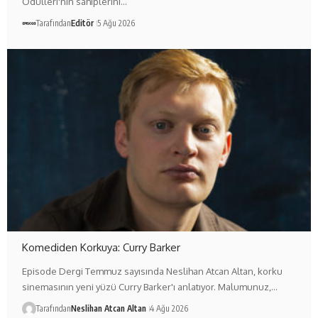
Ödülleri'nin sahiplerini…
Tarafından
Editör
5 Ağu 2026
Komediden Korkuya: Curry Barker
Episode Dergi Temmuz sayısında Neslihan Atcan Altan, korku
sinemasının yeni yüzü Curry Barker'ı anlatıyor. Malumunuz,…
Tarafından
Neslihan Atcan Altan
4 Ağu 2026