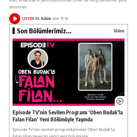
İnan, Kritik Eşik'in yeni bölümünde Ömer ve Yargı dizilerinin yeni
sezonları.
LISTEN
53. Bölüm
Süre: 19:30
Son Bölümlerimiz...
Video
Episode TV’nin Sevilen Programı ‘Oben Budak’la
Falan Filan’ Yeni Bölümüyle Yayında
Episode TV’nin sevilen programlarından Oben Budak'la
Falan Filan heyecan verici yeni bölümüyle…