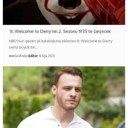
‘It: Welcome to Derry’nin 2. Sezonu 1935’te Geçecek
HBO'nun geçen yıl kataloğuna eklenen It: Welcome to Derry
serisi büyük bir…
Tarafından
Editör
6 Ağu 2026