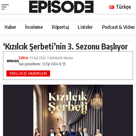
Türkçe
Haber
İnceleme
Röportaj
Listeler
Podcast & Video
‘Kızılcık Şerbeti’nin 3. Sezonu Başlıyor
Editör
13 Eyl 2024
1 dakikalık okuma
Son güncelleme: 13 Eyl 2024 12:55
YERLI DIZI HABERLERI