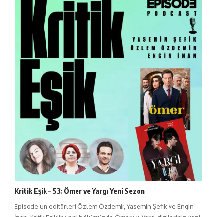
Kritik Eşik – 53: Ömer ve Yargı Yeni Sezon
Episode’un editörleri Özlem Özdemir, Yasemin Şefik ve Engin