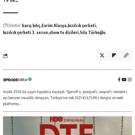
TV’de…
Etiketler:
barış kılıç
Evrim Alasya
kızılcık şerbeti
kızılcık şerbeti 3. sezon
show tv dizileri
Sıla Türkoğlu
Editör
Aralık 2016'da yayın hayatına başladı. Spinoff'u, prequel'i, sequel'i, remake'i,
eşi benzeri muadili olmayan, Türkiye'nin tek DİZİ KÜLTÜRÜ dergisi ve web
platformu...