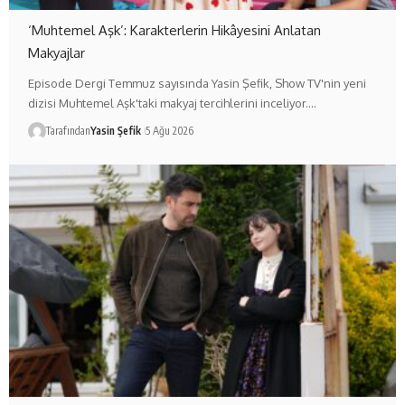
‘Muhtemel Aşk’: Karakterlerin Hikâyesini Anlatan
Makyajlar
Episode Dergi Temmuz sayısında Yasin Şefik, Show TV'nin yeni
dizisi Muhtemel Aşk'taki makyaj tercihlerini inceliyor.…
Tarafından
Yasin Şefik
5 Ağu 2026