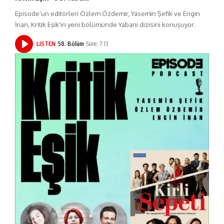
Episode’un editörleri Özlem Özdemir, Yasemin Şefik ve Engin
İnan, Kritik Eşik'in yeni bölümünde Yabani dizisini konuşuyor.
LISTEN
58. Bölüm
Süre: 7:13