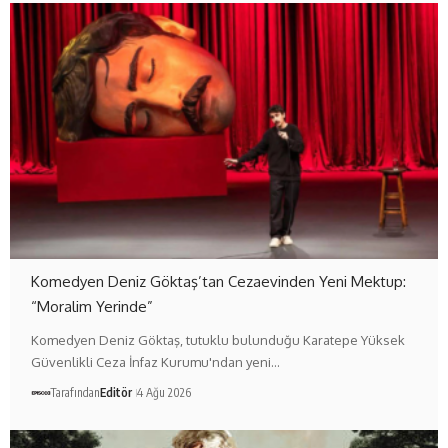
Komedyen Deniz Göktaş’tan Cezaevinden Yeni Mektup:
“Moralim Yerinde”
Komedyen Deniz Göktaş, tutuklu bulunduğu Karatepe Yüksek
Güvenlikli Ceza İnfaz Kurumu'ndan yeni…
Tarafından
Editör
4 Ağu 2026