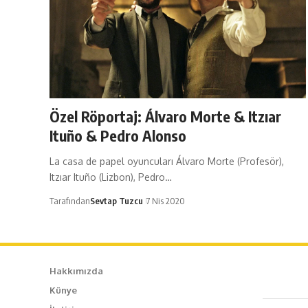
Özel Röportaj: Álvaro Morte & Itzıar
Ituño & Pedro Alonso
La casa de papel oyuncuları Álvaro Morte (Profesör),
Itzıar Ituño (Lizbon), Pedro…
Tarafından
Sevtap Tuzcu
7 Nis 2020
Hakkımızda
Künye
Caf