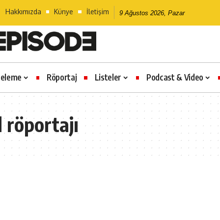
Hakkımızda
Künye
İletişim
9 Ağustos 2026, Pazar
celeme
Röportaj
Listeler
Podcast & Video
 röportajı