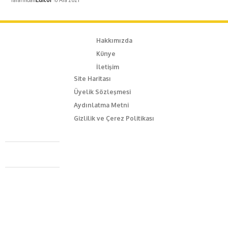
Hakkımızda
Künye
İletişim
Site Haritası
Üyelik Sözleşmesi
Aydınlatma Metni
Gizlilik ve Çerez Politikası
Caferağa Mah. Dr. Şakir Paşa Sok. No3/A Kadıköy İstanbul
+90 543 345 46 00
info@episodemag.com