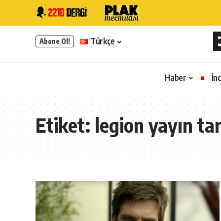
Türkçe
Abone Ol!
Haber
İn
Etiket:
legion yayın tar