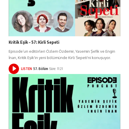
Kritik Eşik – 57: Kirli Sepeti
Episode’un editörleri Özlem Özdemir, Yasemin Şefik ve Engin
İnan, Kritik Eşik'in yeni bölümünde Kirli Sepeti'ni konuşuyor.
LISTEN
57. Bölüm
Süre: 11:21