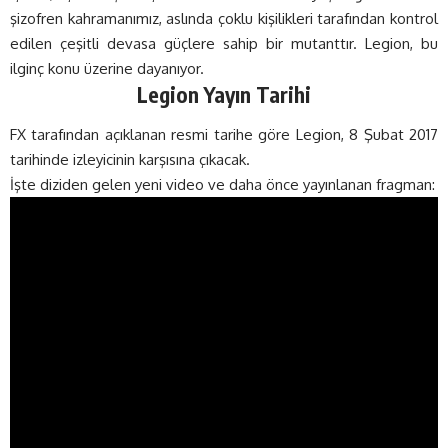
şizofren kahramanımız, aslında çoklu kişilikleri tarafından kontrol
edilen çeşitli devasa güçlere sahip bir mutanttır. Legion, bu
ilginç konu üzerine dayanıyor.
Legion Yayın Tarihi
FX tarafından açıklanan resmi tarihe göre Legion, 8 Şubat 2017
tarihinde izleyicinin karşısına çıkacak.
İşte diziden gelen yeni video ve daha önce yayınlanan fragman: