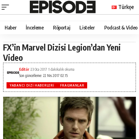
Türkçe
Haber
İnceleme
Röportaj
Listeler
Podcast & Video
FX’in Marvel Dizisi Legion’dan Yeni
Video
Editör
23 Oca 2017
1 dakikalık okuma
Son güncelleme: 22 Nis 2017 02:15
YABANCI DIZI HABERLERI
FRAGMANLAR