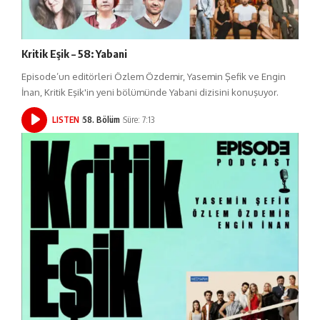
Kritik Eşik – 58: Yabani
Episode’un editörleri Özlem Özdemir, Yasemin Şefik ve Engin
İnan, Kritik Eşik'in yeni bölümünde Yabani dizisini konuşuyor.
LISTEN
58. Bölüm
Süre: 7:13