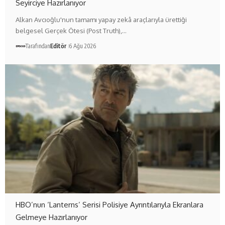
Seyirciye Hazırlanıyor
Alkan Avcıoğlu'nun tamamı yapay zekâ araçlarıyla ürettiği
belgesel Gerçek Ötesi (Post Truth),…
Tarafından
Editör
6 Ağu 2026
HBO’nun ‘Lanterns’ Serisi Polisiye Ayrıntılarıyla Ekranlara
Gelmeye Hazırlanıyor