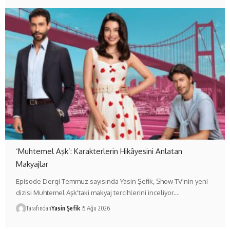
‘Muhtemel Aşk’: Karakterlerin Hikâyesini Anlatan
Makyajlar
Episode Dergi Temmuz sayısında Yasin Şefik, Show TV'nin yeni
dizisi Muhtemel Aşk'taki makyaj tercihlerini inceliyor.…
Tarafından
Yasin Şefik
5 Ağu 2026