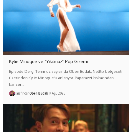
Kylie Minogue ve “Yıkılmaz” Pop Gizemi
Episode Dergi Temmuz sayısında Oben Budak, Netflix belgeseli
üzerinden Kylie Minogue'u anlatıyor. Paparazzi kıskacından
kanser…
Tarafından
Oben Budak
7 Ağu 2026