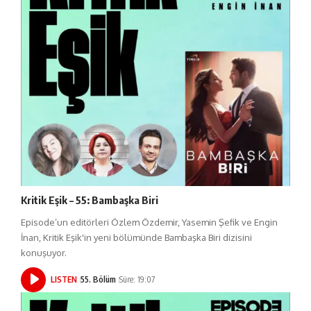
Kritik Eşik – 55: Bambaşka Biri
Episode’un editörleri Özlem Özdemir, Yasemin Şefik ve Engin
İnan, Kritik Eşik'in yeni bölümünde Bambaşka Biri dizisini
konuşuyor.
LISTEN
55. Bölüm
Süre: 19:07