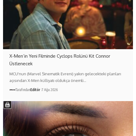
X-Men’in Yeni Filminde Cyclops Rolünü Kit Connor
Üstlenecek
MCU'nun (Marvel Sinematik Evreni) yakın gelecekteki planları
açısından X-Men külliyatı oldukça önemli…
Tarafından
Editör
7 Ağu 2026