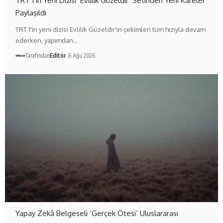
TRT 1’in Yeni Dizisi ‘Evlilik Güzeldir’ Setinden Yeni Kareler
Paylaşıldı
TRT 1'in yeni dizisi Evlilik Güzeldir'in çekimleri tüm hızıyla devam
ederken, yapımdan…
Tarafından
Editör
6 Ağu 2026
Yapay Zekâ Belgeseli ‘Gerçek Ötesi’ Uluslararası