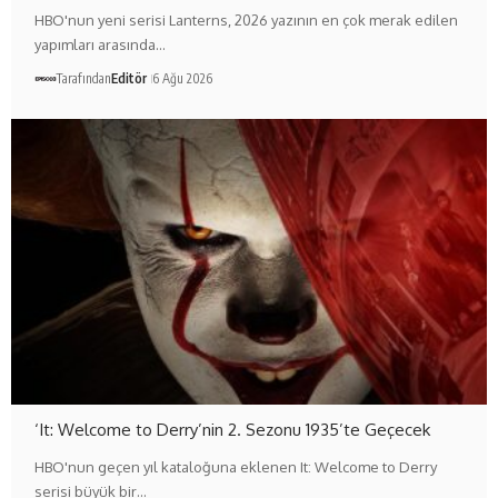
HBO'nun yeni serisi Lanterns, 2026 yazının en çok merak edilen
yapımları arasında…
Tarafından
Editör
6 Ağu 2026
‘It: Welcome to Derry’nin 2. Sezonu 1935’te Geçecek
HBO'nun geçen yıl kataloğuna eklenen It: Welcome to Derry
serisi büyük bir…