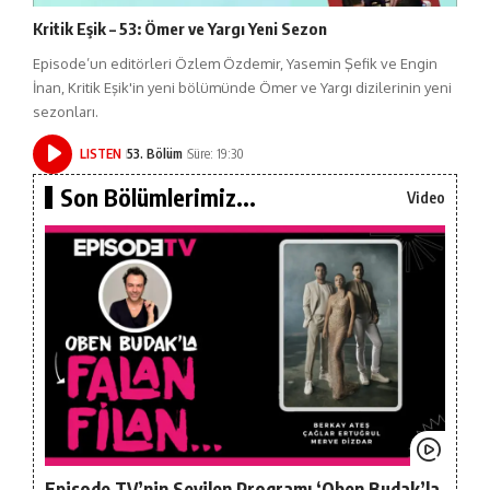
Kritik Eşik – 53: Ömer ve Yargı Yeni Sezon
Episode’un editörleri Özlem Özdemir, Yasemin Şefik ve Engin
İnan, Kritik Eşik'in yeni bölümünde Ömer ve Yargı dizilerinin yeni
sezonları.
LISTEN
53. Bölüm
Süre: 19:30
Son Bölümlerimiz...
Video
Episode TV’nin Sevilen Programı ‘Oben Budak’la