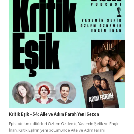
Kritik Eşik – 54: Aile ve Adım Farah Yeni Sezon
Episode’un editörleri Özlem Özdemir, Yasemin Şefik ve Engin
İnan, Kritik Eşik'in yeni bölümünde Aile ve Adım Farah'ı