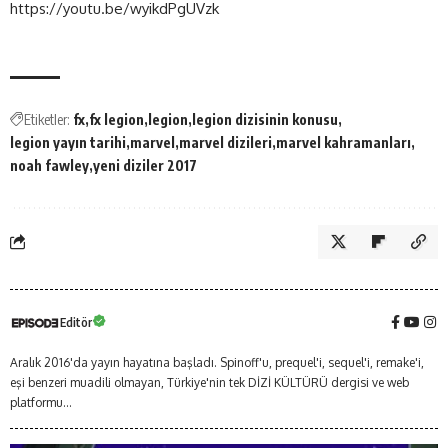
https://youtu.be/wyikdPgUVzk
Etiketler:
fx
fx legion
legion
legion dizisinin konusu
legion yayın tarihi
marvel
marvel dizileri
marvel kahramanları
noah fawley
yeni diziler 2017
Editör
Aralık 2016'da yayın hayatına başladı. Spinoff'u, prequel'i, sequel'i, remake'i,
eşi benzeri muadili olmayan, Türkiye'nin tek DİZİ KÜLTÜRÜ dergisi ve web
platformu...