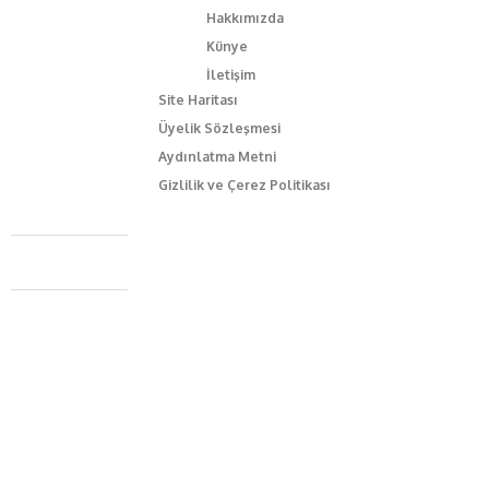
Hakkımızda
Künye
İletişim
Site Haritası
Üyelik Sözleşmesi
Aydınlatma Metni
Gizlilik ve Çerez Politikası
Caferağa Mah. Dr. Şakir Paşa Sok. No3/A Kadıköy İstanbul
+90 543 345 46 00
info@episodemag.com
Bizi Takip Et!