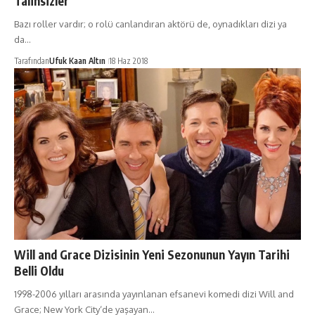
Talihsizler
Bazı roller vardır; o rolü canlandıran aktörü de, oynadıkları dizi ya
da…
Tarafından
Ufuk Kaan Altın
18 Haz 2018
Will and Grace Dizisinin Yeni Sezonunun Yayın Tarihi
Belli Oldu
1998-2006 yılları arasında yayınlanan efsanevi komedi dizi Will and
Grace; New York City‘de yaşayan…