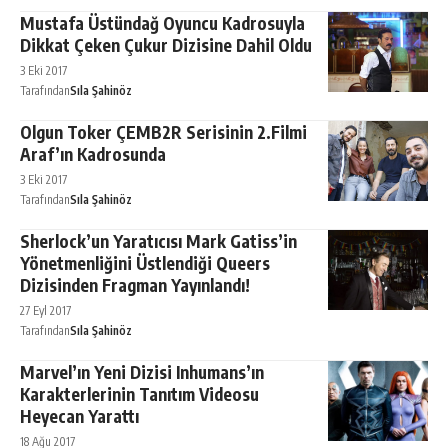
Mustafa Üstündağ Oyuncu Kadrosuyla
Dikkat Çeken Çukur Dizisine Dahil Oldu
3 Eki 2017
Tarafından
Sıla Şahinöz
Olgun Toker ÇEMB2R Serisinin 2.Filmi
Araf’ın Kadrosunda
3 Eki 2017
Tarafından
Sıla Şahinöz
Sherlock’un Yaratıcısı Mark Gatiss’in
Yönetmenliğini Üstlendiği Queers
Dizisinden Fragman Yayınlandı!
27 Eyl 2017
Tarafından
Sıla Şahinöz
Marvel’ın Yeni Dizisi Inhumans’ın
Karakterlerinin Tanıtım Videosu
Heyecan Yarattı
18 Ağu 2017