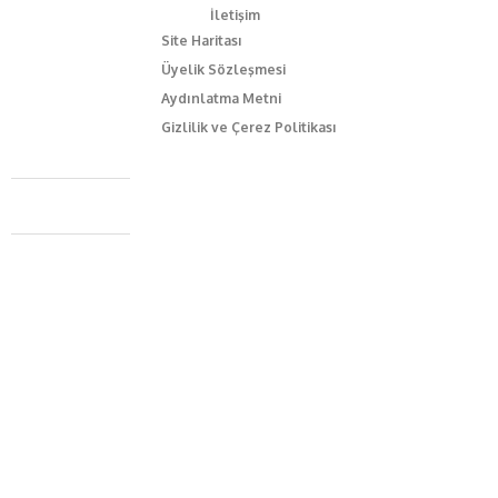
İletişim
Site Haritası
Üyelik Sözleşmesi
Aydınlatma Metni
Gizlilik ve Çerez Politikası
Caferağa Mah. Dr. Şakir Paşa Sok. No3/A Kadıköy İstanbul
+90 543 345 46 00
info@episodemag.com
Bizi Takip Et!