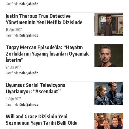
Tarafından
Sıla Şahinöz
Justin Theroux True Detective
Yönetmeninin Yeni Netflix Dizisinde
18 Ağu 2017
Tarafından
Sıla Şahinöz
Tugay Mercan Episode’da: “Hayatın
Zorluklarını Yaşamış İnsanları Oynamak
İsterim”
27 Eki 2017
Tarafından
Sıla Şahinöz
Uyumsuz Serisi Televizyona
Uyarlanıyor: “Ascendant”
4 Ağu 2017
Tarafından
Sıla Şahinöz
Will and Grace Dizisinin Yeni
Sezonunun Yayın Tarihi Belli Oldu