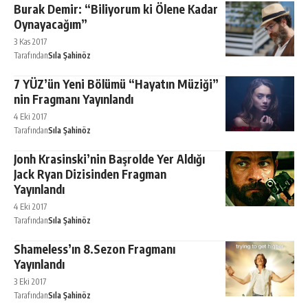
Burak Demir: “Biliyorum ki Ölene Kadar
Oynayacağım”
3 Kas 2017
Tarafından
Sıla Şahinöz
7 YÜZ’ün Yeni Bölümü “Hayatın Müziği”
nin Fragmanı Yayınlandı
4 Eki 2017
Tarafından
Sıla Şahinöz
Jonh Krasinski’nin Başrolde Yer Aldığı
Jack Ryan Dizisinden Fragman
Yayınlandı
4 Eki 2017
Tarafından
Sıla Şahinöz
Shameless’ın 8.Sezon Fragmanı
Yayınlandı
3 Eki 2017
Tarafından
Sıla Şahinöz