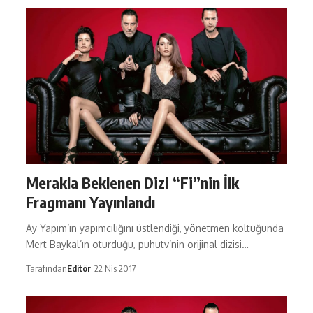
Merakla Beklenen Dizi “Fi”nin İlk
Fragmanı Yayınlandı
Ay Yapım’ın yapımcılığını üstlendiği, yönetmen koltuğunda
Mert Baykal’ın oturduğu, puhutv’nin orijinal dizisi…
Tarafından
Editör
22 Nis 2017