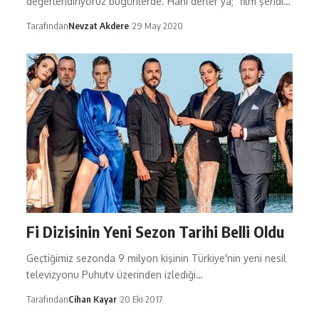
değerlendiriyoruz bugünlerde. Hani derler ya; "film şeridi…
Tarafından
Nevzat Akdere
29 May 2020
Fi Dizisinin Yeni Sezon Tarihi Belli Oldu
Geçtiğimiz sezonda 9 milyon kişinin Türkiye'nin yeni nesil
televizyonu Puhutv üzerinden izlediği…
Tarafından
Cihan Kayar
20 Eki 2017