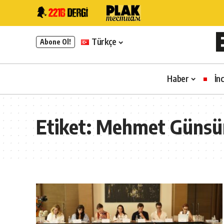
Türkçe
Abone Ol!
Haber
İn
Etiket:
Mehmet Günsü