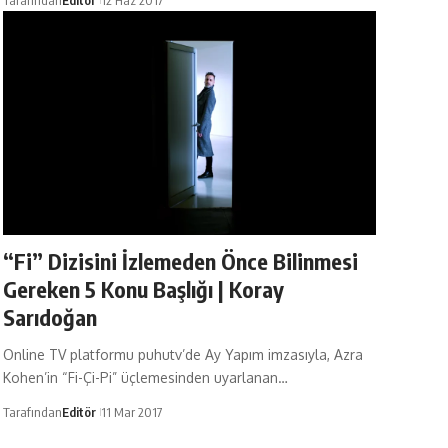
Tarafından
Editör
12 Haz 2017
“Fi” Dizisini İzlemeden Önce Bilinmesi
Gereken 5 Konu Başlığı | Koray
Sarıdoğan
Online TV platformu puhutv’de Ay Yapım imzasıyla, Azra
Kohen’in “Fi-Çi-Pi” üçlemesinden uyarlanan…
Tarafından
Editör
11 Mar 2017