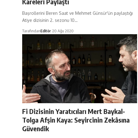
Kareleri Paylaştı
Başrollerini Beren Saat ve Mehmet Günsür'ün paylaştığı
Atiye dizisinin 2. sezonu 10…
Tarafından
Editör
20 Ağu 2020
Fi Dizisinin Yaratıcıları Mert Baykal-
Tolga Afşin Kaya: Seyircinin Zekâsına
Güvendik