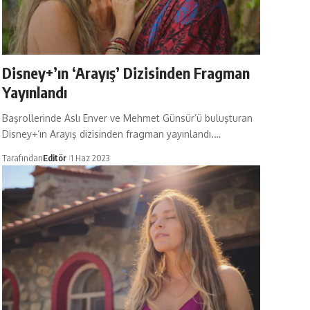
Disney+’ın ‘Arayış’ Dizisinden Fragman
Yayınlandı
Başrollerinde Aslı Enver ve Mehmet Günsür’ü buluşturan
Disney+‘ın Arayış dizisinden fragman yayınlandı.…
Tarafından
Editör
1 Haz 2023