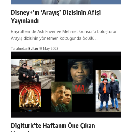
Disney+’ın ‘Arayış’ Dizisinin Afişi
Yayınlandı
Başrollerinde Aslı Enver ve Mehmet Günsür’ü buluşturan
Arayış dizisinin yönetmen koltuğunda ödüllü…
Tarafından
Editör
9 May 2023
Digiturk’te Haftanın Öne Çıkan