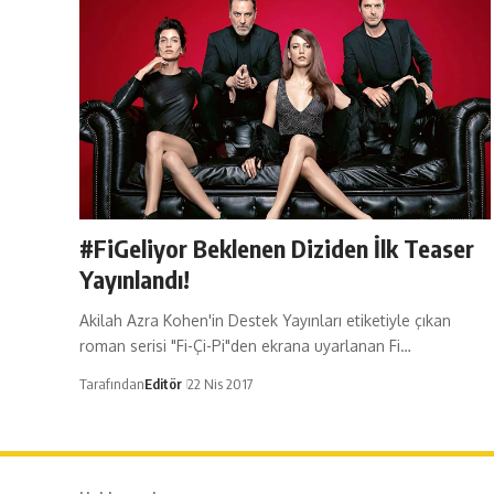
#FiGeliyor Beklenen Diziden İlk Teaser
Yayınlandı!
Akilah Azra Kohen'in Destek Yayınları etiketiyle çıkan
roman serisi "Fi-Çi-Pi"den ekrana uyarlanan Fi…
Tarafından
Editör
22 Nis 2017