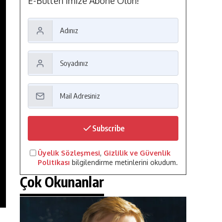
E-Bülten'imize Abone Olun!
Subscribe
Üyelik Sözleşmesi
,
Gizlilik ve Güvenlik
Politikası
bilgilendirme metinlerini okudum.
Çok Okunanlar