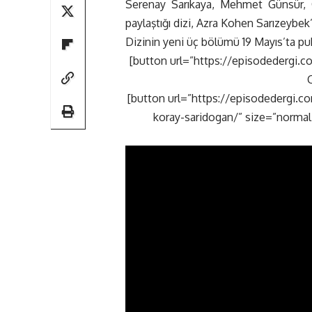
Serenay Sarıkaya, Mehmet Günsür, O
paylaştığı dizi, Azra Kohen Sarızeybek
Dizinin yeni üç bölümü 19 Mayıs’ta pu
[button url=”https://episodedergi.co
C
[button url=”https://episodedergi.c
koray-saridogan/” size=”normal