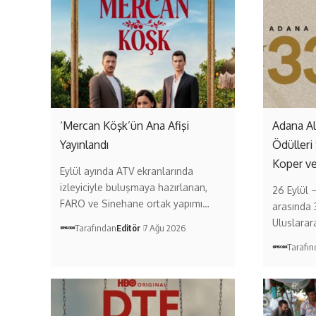
‘Mercan Köşk’ün Ana Afişi
Adana A
Yayınlandı
Ödülleri
Koper v
Eylül ayında ATV ekranlarında
izleyiciyle buluşmaya hazırlanan,
26 Eylül 
FARO ve Sinehane ortak yapımı…
arasında 
Uluslarar
Tarafından
Editör
7 Ağu 2026
Tarafı