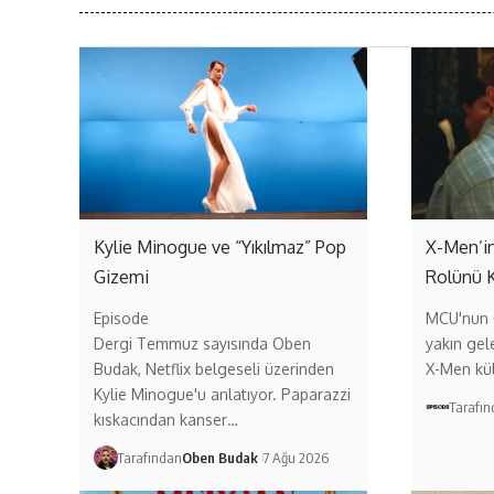
Kylie Minogue ve “Yıkılmaz” Pop
X-Men’in
Gizemi
Rolünü 
Episode
MCU'nun (
Dergi Temmuz sayısında Oben
yakın gel
Budak, Netflix belgeseli üzerinden
X-Men kül
Kylie Minogue'u anlatıyor. Paparazzi
Tarafı
kıskacından kanser…
Tarafından
Oben Budak
7 Ağu 2026