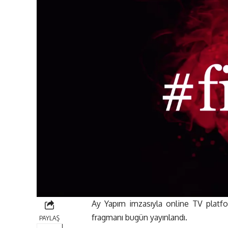
Ay Yapım imzasıyla online TV platfo
fragmanı bugün yayınlandı.
PAYLAŞ