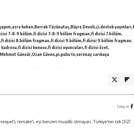
 yapım
azra kohen
Berrak Tüzünataç
Büşra Develi
çi
destek yayınları
f
dizisi 7-8-9 bölüm
fi dizisi 7-8-9 bölüm fragman
fi dizisi 7.bölüm
fi dizisi 8.bölüm fragman
fi dizisi 9.bölüm
fi dizisi 9.bölüm fragman
si kadrosu
fi dizisi konusu
fi dizisi oyuncuları
fi dizisi özet
Mehmet Günsür
Ozan Güven
pi
puhu tv
serenay sarıkaya
Takip et:
 sequel'i, remake'i, eşi benzeri muadili olmayan, Türkiye'nin tek DİZİ