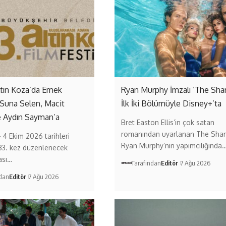
ltın Koza’da Emek
Ryan Murphy İmzalı ‘The Sha
 Suna Selen, Macit
İlk İki Bölümüyle Disney+’ta
e Aydın Sayman’a
Bret Easton Ellis’in çok satan
romanından uyarlanan The Shar
– 4 Ekim 2026 tarihleri
Ryan Murphy’nin yapımcılığında
33. kez düzenlenecek
ası…
Tarafından
Editör
7 Ağu 2026
ndan
Editör
7 Ağu 2026