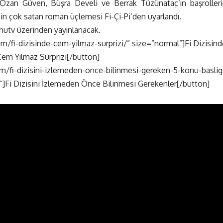
zan Güven, Büşra Develi ve Berrak Tüzünataç’ın başrolleri
’in çok satan roman üçlemesi Fi-Çi-Pi’den uyarlandı.
hutv üzerinden yayınlanacak.
m/fi-dizisinde-cem-yilmaz-surprizi/” size=”normal”]Fi Dizisind
em Yılmaz Sürprizi[/button]
om/fi-dizisini-izlemeden-once-bilinmesi-gereken-5-konu-baslig
”]Fi Dizisini İzlemeden Önce Bilinmesi Gerekenler[/button]