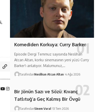
i
Komediden Korkuya: Curry Barker
Episode Dergi Temmuz sayısında Neslihan
Atcan Altan, korku sinemasının yeni yüzü Curry
Barker'ı anlatıyor. Malumunuz,…
Tarafından
Neslihan Atcan Altan
4 Ağu 2026
Bir Jönün Sazı ve Sözü: Kıvanç
Tatlıtuğ’a Geç Kalmış Bir Övgü
Tarafından
Sinem Vural
13 Tem 2026