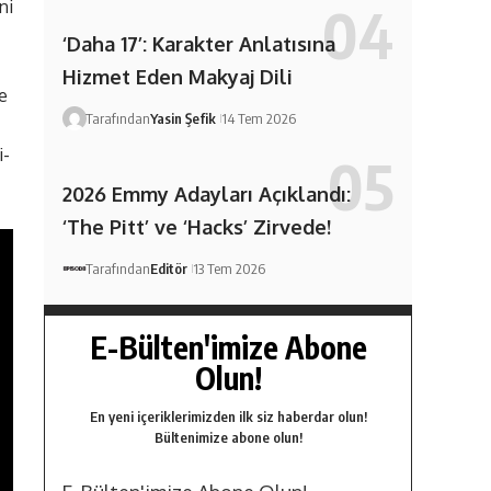
ni
‘Daha 17’: Karakter Anlatısına
Hizmet Eden Makyaj Dili
e
Tarafından
Yasin Şefik
14 Tem 2026
i-
2026 Emmy Adayları Açıklandı:
‘The Pitt’ ve ‘Hacks’ Zirvede!
Tarafından
Editör
13 Tem 2026
E-Bülten'imize Abone
Olun!
En yeni içeriklerimizden ilk siz haberdar olun!
Bültenimize abone olun!