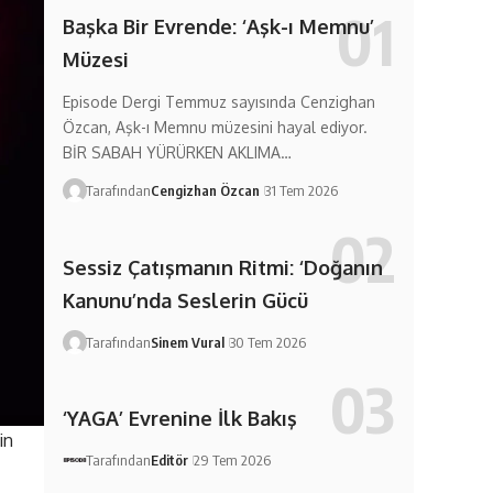
Başka Bir Evrende: ‘Aşk-ı Memnu’
Müzesi
Episode Dergi Temmuz sayısında Cenzighan
Özcan, Aşk-ı Memnu müzesini hayal ediyor.
BİR SABAH YÜRÜRKEN AKLIMA…
Tarafından
Cengizhan Özcan
31 Tem 2026
Sessiz Çatışmanın Ritmi: ‘Doğanın
Kanunu’nda Seslerin Gücü
Tarafından
Sinem Vural
30 Tem 2026
‘YAGA’ Evrenine İlk Bakış
in
Tarafından
Editör
29 Tem 2026