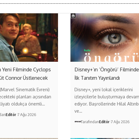
 Yeni Filminde Cyclops
Disney+’ın ‘Öngörü’ Filmind
Kit Connor Üstlenecek
İlk Tanıtım Yayınlandı
Marvel Sinematik Evreni)
Disney+, yeni lokal içeriklerini
ecekteki planları açısından
izleyicilerle buluşturmaya deva
liyatı oldukça önemli…
ediyor. Başrollerinde Hilal Altınb
ve…
ndan
Editör
7 Ağu 2026
Tarafından
Editör
7 Ağu 2026