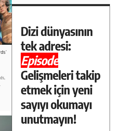
Dizi dünyasının
tek adresi:
rds’
Episode
Gelişmeleri takip
ds,
etmek için yeni
…
sayıyı okumayı
unutmayın!