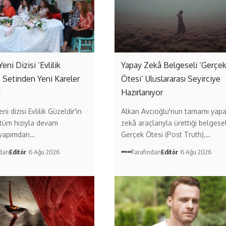
Yeni Dizisi ‘Evlilik
Yapay Zekâ Belgeseli ‘Gerçe
’ Setinden Yeni Kareler
Ötesi’ Uluslararası Seyirciye
ı
Hazırlanıyor
ni dizisi Evlilik Güzeldir'in
Alkan Avcıoğlu'nun tamamı yap
 tüm hızıyla devam
zekâ araçlarıyla ürettiği belgese
 yapımdan…
Gerçek Ötesi (Post Truth),…
ndan
Editör
6 Ağu 2026
Tarafından
Editör
6 Ağu 2026