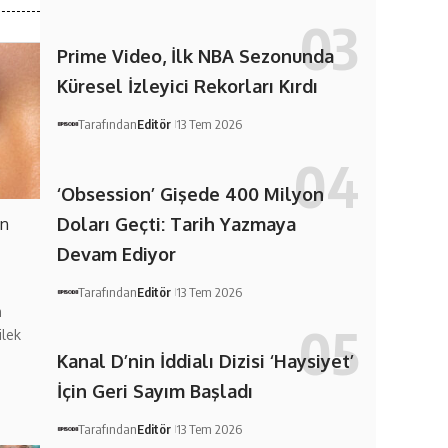
Prime Video, İlk NBA Sezonunda
Küresel İzleyici Rekorları Kırdı
Tarafından
Editör
13 Tem 2026
‘Obsession’ Gişede 400 Milyon
Doları Geçti: Tarih Yazmaya
en
Devam Ediyor
Tarafından
Editör
13 Tem 2026
m
ilek
Kanal D’nin İddialı Dizisi ‘Haysiyet’
İçin Geri Sayım Başladı
Tarafından
Editör
13 Tem 2026