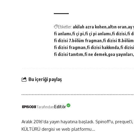
Etiketler:
akilah azra kohen
altın oran
ay
fi anlamı
fi çi pi
fi çi pi anlamı
fi dizisi
fi 
fi dizisi 7.bölüm fragman
fi dizisi 8.bölüm
fi dizisi fragman
fi dizisi hakkında
fi dizi
fi dizisi tanıtım
fi ne demek
goa yayınları
Bu içeriği paylaş
Editör
Tarafından
Aralık 2016'da yayın hayatına başladı. Spinoff'u, prequel'i,
KÜLTÜRÜ dergisi ve web platformu...