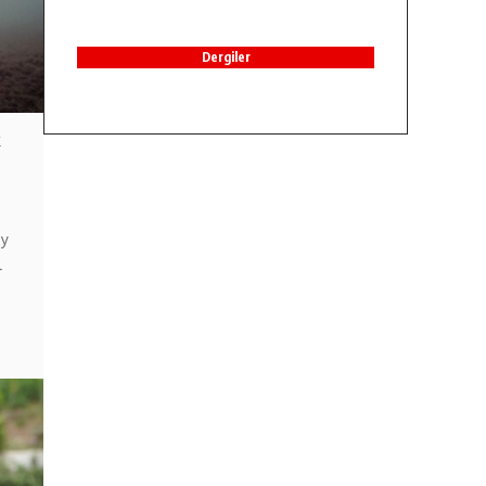
Dergiler
k
ay
l