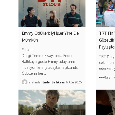
Emmy Ödülleri: İyi İşler Yine De
TRT 1’in 
Mümkün
Güzeldir
Paylaşıld
Episode
Dergi Temmuz sayısında Ender
TRT 1'in ye
Ballıkaya güçlü Emmy adaylarını
çekimleri
inceliyor. Emmy adayları açıklandı.
ederken,
Ödüllerin her…
Tarafı
Tarafından
Ender Ballıkaya
6 Ağu 2026