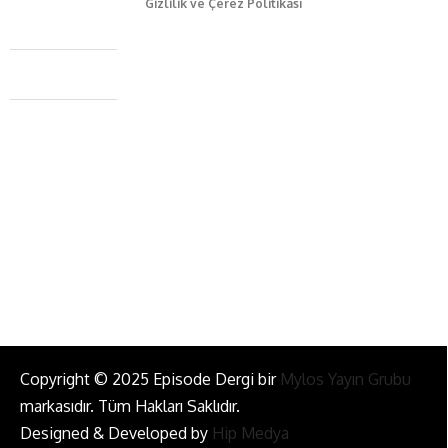
Gizlilik ve Çerez Politikası
Caferağa Mah. Dr. Şakir Paşa Sok. No3/A Kadıköy İstanbul
+90 543 345 46 00
info@episodemag.com
Bizi Takip Et!
Copyright © 2025 Episode Dergi bir
Mylos Yayın Grubu
markasıdır. Tüm Hakları Saklıdır.
Designed & Developed by
Hip Medya