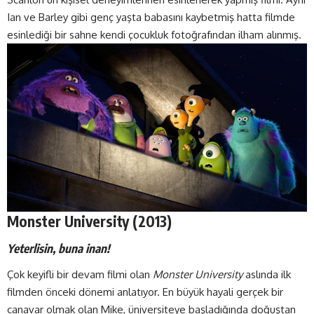
Ian ve Barley gibi genç yaşta babasını kaybetmiş hatta filmde
esinlediği bir sahne kendi çocukluk fotoğrafından ilham alınmış.
Monster University (2013)
Yeterlisin, buna inan!
Çok keyifli bir devam filmi olan
Monster University
aslında ilk
filmden önceki dönemi anlatıyor. En büyük hayali gerçek bir
canavar olmak olan Mike, üniversiteye başladığında doğuştan