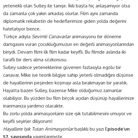
yetenekli olan Sulley ile tanışır. İkili başta hiç anlaşamıyor olsa
da zamanla çok yakın arkadaş olurlar. Film aynı zamanda
diplomatik rekabetin de hedeflerimize giden yolda değerini
hatırlatıyor bence.
Türkçe adıyla
Sevimli Canavarlar
animasyonu bir döneme
damgasını vuran çocukluğumuzun en değerli animasyonlarından
biriydi. Devam filmi ilk film kadar keyifli. Bu filmde aslında iki
taraflı bir ders alma sözkonusu.
Sulley sadece yeteneklerine güvenen fazlasıyla egolu bir
canavar, Mike ise teorik bilgiye sahip yeterli olmadığını düşünse
de hayallerinin peşinden koşmayı asla bırakmayan bir yaratık.
Hayatta bazen Sulley, bazense Mike olduğumuz zamanlar
olabiliyor. Bu yüzden bu film birçok açıdan düşünüp hayallerinize
inanmanıza yardımcı olacaktır.
Bu zorlu yolda animasyonların size ışık tutabilmesini umuyor ve
keyifli seyirler diliyorum!
Hayallere Işık Tutan Animasyonlar
başlıklı bu yazı
E
pisode’un
57. sayısında
yayımlanmıştır.