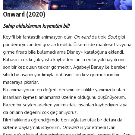
Onward (2020)
Sahip olduklarının kıymetini bil!
Keyifli bir fantastik animasyon olan
Onward
da tıpkı
Soul
gibi
pandemi yüzünden göz ardı edildi. Ülkemizde maalesef vizyona
girme fırsatı bile bulamadı ama
Disney+
kataloğuna eklendi.
Babasını çok küçük yaşta kaybeden Ian’ın en büyük hayali onu
son bir kez olsun tekrar görmektir. Ağabeyi Barley ile beraber
sihirli bir asanın yardımıyla babasını son kez görmek için bir
maceraya çıkarlar.
Bu animasyonun en değerli dersinin kesinlikle yanımızda olan
insanların kıymeti anlamamız üzerine olduğunu düşünüyorum.
Bazen bir şeyleri ararken yanımızdaki insanları kaybediyoruz ya
da onların değerini çok geç anlıyoruz.
Film hakkında öğrendiğimde beni ağlatan ufak bir detayı da
sizlerle paylaşmak istiyorum.
Onward
’ın yönetmeni Dan
Scanlon’un kişisel deneyimlerinen esinlenerek yapmış filmi. Aynı