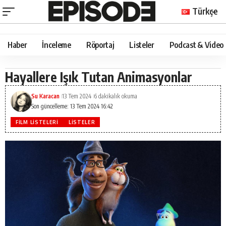
Türkçe
Haber
İnceleme
Röportaj
Listeler
Podcast & Video
Hayallere Işık Tutan Animasyonlar
Su Karacan
13 Tem 2024
6 dakikalık okuma
Son güncelleme: 13 Tem 2024 16:42
FILM LISTELERI
LISTELER