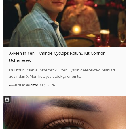
X-Men’in Yeni Filminde Cyclops Rolünü Kit Connor
Üstlenecek
MCU'nun (Marvel Sinematik Evreni) yakın gelecekteki planları
açısından X-Men külliyatı oldukça önemli…
Tarafından
Editör
7 Ağu 2026