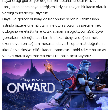
hayal ettiği gibi bir yer değildir. Bir dolandırıcı olan Nick ile
tanıştıktan sonra hayatı değişen Judy’nin tavşan bir kadın olarak
verdiği mücadeleyi izliyoruz.
Hayal ve gerçek dünyayı gözler önüne seren bu animasyon
aslında bizlere önemli olanın ne olursa olsun vazgeçmemek
olduğunu ve eleştirilere kulak asmamayı öğütlüyor.
Zootopia
gerçekten çok eğlenceli bir film fakat dünyayı değiştirmek
üzerine verilen sağlam mesajları da var! Toplumsal değerlerin
ırkçılığa ve cinsiyetçiliğe kadar uzanmasını tabiri caizse halkın av
ve avcı olarak ayrılmasıyla eleştirel bakış açısı izliyoruz.