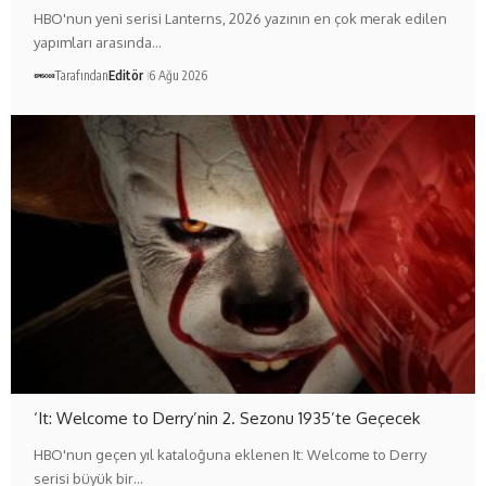
HBO'nun yeni serisi Lanterns, 2026 yazının en çok merak edilen
yapımları arasında…
Tarafından
Editör
6 Ağu 2026
‘It: Welcome to Derry’nin 2. Sezonu 1935’te Geçecek
HBO'nun geçen yıl kataloğuna eklenen It: Welcome to Derry
serisi büyük bir…