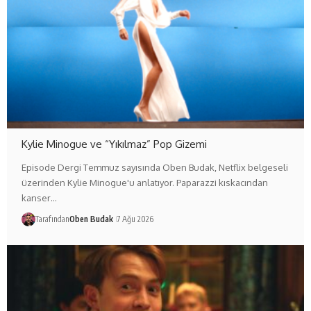
Kylie Minogue ve “Yıkılmaz” Pop Gizemi
Episode Dergi Temmuz sayısında Oben Budak, Netflix belgeseli
üzerinden Kylie Minogue'u anlatıyor. Paparazzi kıskacından
kanser…
Tarafından
Oben Budak
7 Ağu 2026