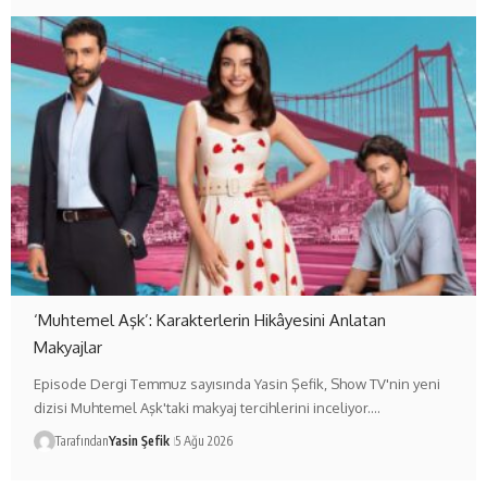
‘Muhtemel Aşk’: Karakterlerin Hikâyesini Anlatan
Makyajlar
Episode Dergi Temmuz sayısında Yasin Şefik, Show TV'nin yeni
dizisi Muhtemel Aşk'taki makyaj tercihlerini inceliyor.…
Tarafından
Yasin Şefik
5 Ağu 2026