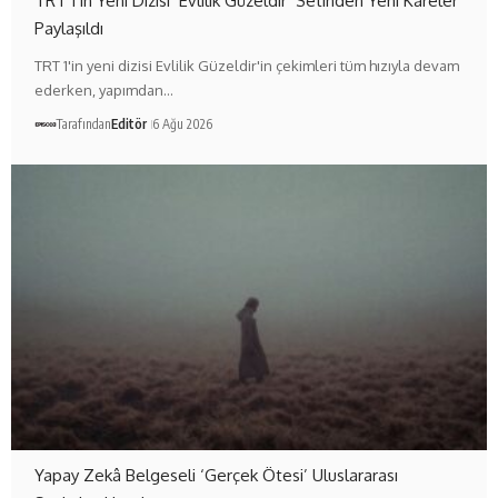
TRT 1’in Yeni Dizisi ‘Evlilik Güzeldir’ Setinden Yeni Kareler
Paylaşıldı
TRT 1'in yeni dizisi Evlilik Güzeldir'in çekimleri tüm hızıyla devam
ederken, yapımdan…
Tarafından
Editör
6 Ağu 2026
Yapay Zekâ Belgeseli ‘Gerçek Ötesi’ Uluslararası