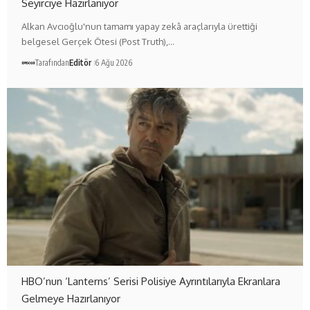
Seyirciye Hazırlanıyor
Alkan Avcıoğlu'nun tamamı yapay zekâ araçlarıyla ürettiği
belgesel Gerçek Ötesi (Post Truth),…
Tarafından
Editör
6 Ağu 2026
HBO’nun ‘Lanterns’ Serisi Polisiye Ayrıntılarıyla Ekranlara
Gelmeye Hazırlanıyor